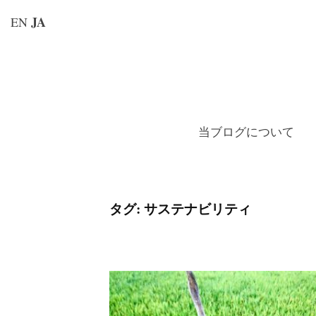
JA
EN
コ
ン
テ
ン
当ブログについて
ツ
へ
ス
キ
タグ:
サステナビリティ
ッ
プ