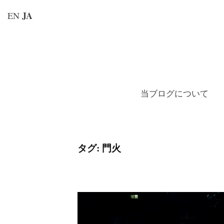
JA
EN
コ
ン
テ
ン
当ブログについて
ツ
へ
ス
キ
タグ:
門火
ッ
プ