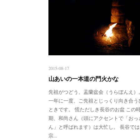
2015-08-17
山あいの一本道の門火かな
先祖がつどう、盂蘭盆会（うらぼんえ）
一年に一度、ご先祖とじっくり向き合う
ときです。 慌ただしき長谷のお盆 この
期、和尚さん（頭にアクセントで「おっ
ん」と呼ばれます）は大忙し。 長谷では
宗...