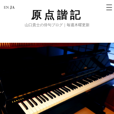
メ
JA
EN
ニ
原点諧記
コ
ュ
ー
ン
山口貴士の俳句ブログ｜毎週木曜更新
テ
ン
ツ
へ
ス
キ
ッ
プ