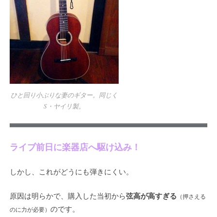
ひと回り小ぶりな妻のギター。同じく
S・ヤイリ製。
ライブ前日に楽器店へ駆け込み！
しかし、これがどうにも弾きにくい。
弦高が高すぎる
原因は明らかで、購入した当初から
（押さえる
のです。
のに力が必要）