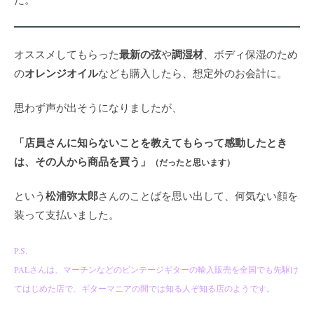
最新の弦
調湿材
オススメしてもらった
や
、ボディ保湿のため
オレンジオイル
の
なども購入したら、想定外のお会計に。
思わず声が出そうになりましたが、
「店員さんに知らないことを教えてもらって感動したとき
は、その人から商品を買う」
（だったと思います）
松浦弥太郎
という
さんのことばを思い出して、何気ない顔を
装って支払いました。
P.S.
PALさんは、マーチンなどのビンテージギターの輸入販売を全国でも先駆け
てはじめた店で、ギターマニアの間では知る人ぞ知る店のようです。