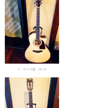
S・ヤイリ製 YE-58