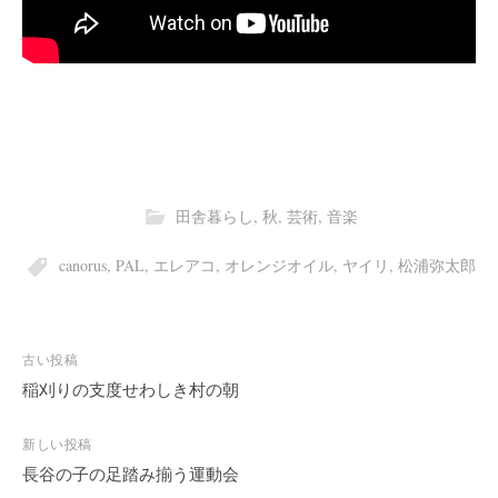
田舎暮らし
,
秋
,
芸術
,
音楽
canorus
,
PAL
,
エレアコ
,
オレンジオイル
,
ヤイリ
,
松浦弥太郎
投
古い投稿
稿
稲刈りの支度せわしき村の朝
ナ
ビ
新しい投稿
長谷の子の足踏み揃う運動会
ゲ