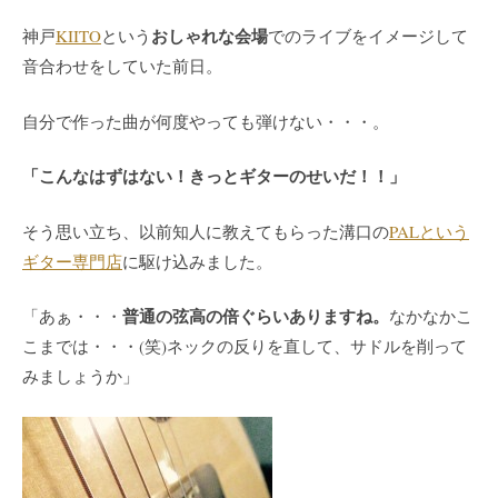
おしゃれな会場
神戸
KIITO
という
でのライブをイメージして
音合わせをしていた前日。
自分で作った曲が何度やっても弾けない・・・。
「こんなはずはない！きっとギターのせいだ！！」
そう思い立ち、以前知人に教えてもらった
溝口の
PALという
ギター専門店
に駆け込みました。
普通の弦高の倍ぐらいありますね。
「あぁ・・・
なかなかこ
こまでは・・・(笑)ネックの反りを直して、サドルを削って
みましょうか」