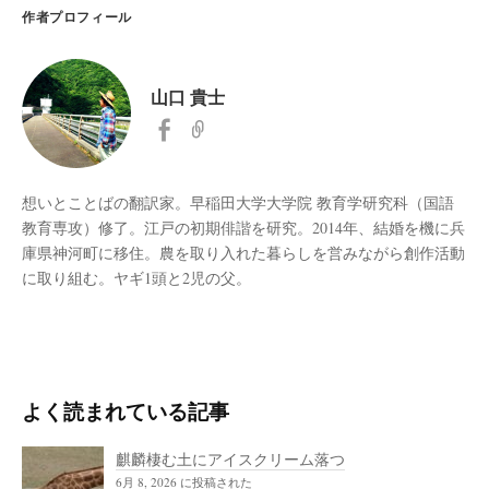
作者プロフィール
山口 貴士
想いとことばの翻訳家。早稲田大学大学院 教育学研究科（国語
教育専攻）修了。江戸の初期俳諧を研究。2014年、結婚を機に兵
庫県神河町に移住。農を取り入れた暮らしを営みながら創作活動
に取り組む。ヤギ1頭と2児の父。
よく読まれている記事
麒麟棲む土にアイスクリーム落つ
6月 8, 2026 に投稿された