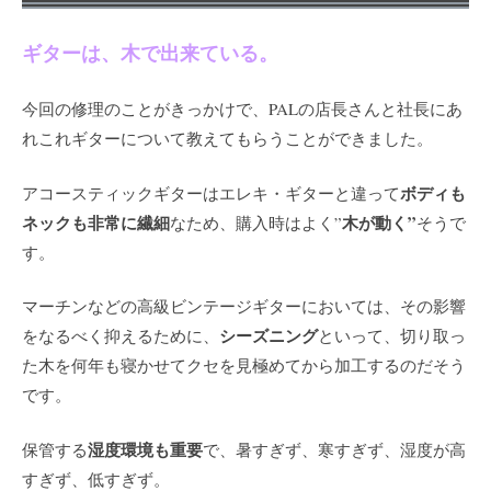
ギターは、木で出来ている。
今回の修理のことがきっかけで、PALの店長さんと社長にあ
れこれギターについて教えてもらうことができました。
ボディも
アコースティックギターはエレキ・ギターと違って
ネックも非常に繊細
木が動く”
なため、購入時はよく”
そうで
す。
マーチンなどの高級ビンテージギターにおいては、その影響
シーズニング
をなるべく抑えるために、
といって、切り取っ
た木を何年も寝かせてクセを見極めてから
加工するのだそう
です。
湿度環境も重要
保管する
で、暑すぎず、寒すぎず、湿度が高
すぎず、低すぎず。