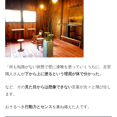
「何も知識がない状態で壁に漆喰を塗っていくうちに、左官
下から上に塗るという理屈が体で分かった
職人さんが
」
見た目からは想像できない
など、その
言葉が次々と飛び出し
ます。
行動力とセンス
おそるべき
を兼ね備えた人です。