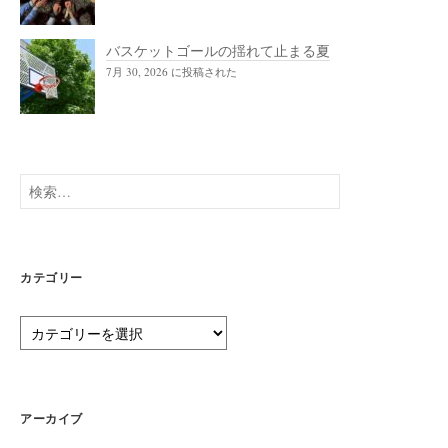
バスケットゴールの揺れて止まる夏
7月 30, 2026 に投稿された
検
索:
カテゴリー
カ
テ
ゴ
リ
ー
アーカイブ