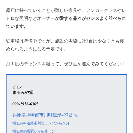
露店に持っていくことが難しい家具や、アンカーグラスやレ
オーナーが愛する品々がセンスよく並べられ
トロな照明など
ています。
駐車場は準備中ですが、施設の両脇に計3台は少なくとも停
められるようになる予定です。
月１度のチャンスを狙って、ぜひ足を運んでみてください！
古モノ
まるみや堂
090-2938-6365
兵庫県神崎郡市川町屋形427番地
播但有料道路市川北ランプから２分
播但線鶴居駅から徒歩12分