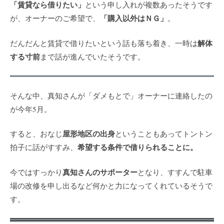
「賃貸なら借りたい」
という申し入れが複数あったそうです
「購入以外はＮＧ」
が、オーナーのご希望で、
。
解体
だんだんと賃貸で借りたいという話も落ち着き、一時は
する寸前
まで話が進んでいたそうです。
そんな中、真知さんが「ダメもとで」オーナーに連絡したの
が今年5月。
屋形地区の出身
すると、おなじ
ということもあってトントン
希望する条件で借りられることに。
拍子に話がすすみ、
真知さんのサポーター
今ではすっかり
となり、すすんで駐車
場の改修を申し出るなど何かと力になってくれているそうで
す。