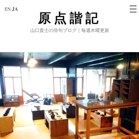
メ
JA
EN
ニ
原点諧記
コ
ュ
ー
ン
山口貴士の俳句ブログ｜毎週木曜更新
テ
ン
ツ
へ
ス
キ
ッ
プ