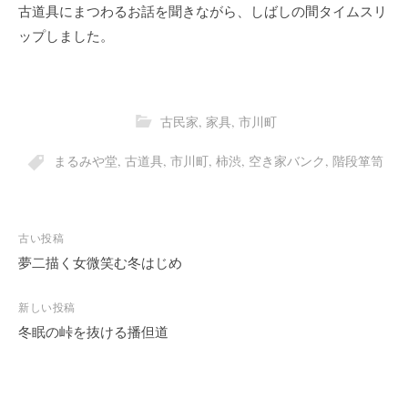
古道具にまつわるお話を聞きながら、しばしの間タイムスリ
ップしました。
古民家
,
家具
,
市川町
まるみや堂
,
古道具
,
市川町
,
柿渋
,
空き家バンク
,
階段箪笥
投
古い投稿
稿
夢二描く女微笑む冬はじめ
ナ
ビ
新しい投稿
冬眠の峠を抜ける播但道
ゲ
ー
シ
ョ