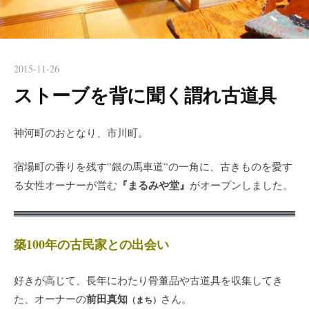
2015-11-26
ストーブを背に聞く謂れ古道具
神河町のおとなり、市川町。
宿場町の香りを残す”銀の馬車道”の一角に、古きものを愛す
『まるみや堂』
る女性オーナーが営む
がオープンしました。
築100年の古民家との出会い
好きが高じて、長年にわたり骨董品や古道具を収集してき
前田真知
た、オーナーの
さん。
（まち）