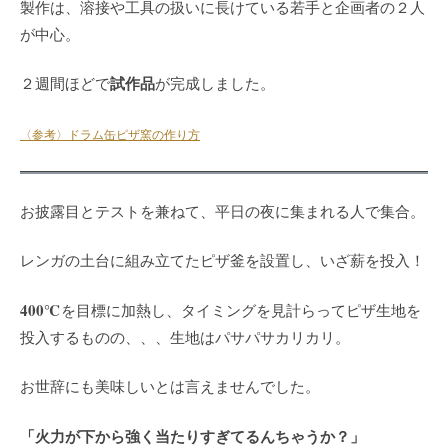
製作は、溶接や工具の扱いに長けている若手と企画者の２人
が中心。
試作品
２週間ほどで
が完成しました。
〈参考〉ドラム缶ピザ窯の作り方
お披露目とテストを兼ねて、平日の夜に集まれる人で集合。
レンガの土台に組み立てたピザ釜を設置し、いざ薪を投入！
400℃
を目標に加熱し、タイミングを見計らってピザ生地を
投入するものの、、、生地はパサパサカリカリ。
お世辞にも美味しいとは言えませんでした。
「火力が下から強く当たりすぎてるんちゃうか？」