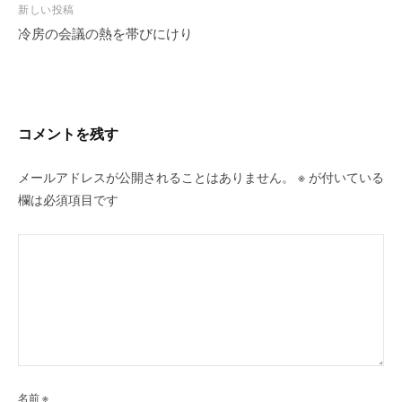
ビ
新しい投稿
冷房の会議の熱を帯びにけり
ゲ
ー
シ
ョ
ン
コメントを残す
メールアドレスが公開されることはありません。
※
が付いている
欄は必須項目です
名前
※