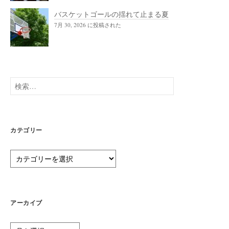
バスケットゴールの揺れて止まる夏
7月 30, 2026 に投稿された
検
索:
カテゴリー
カ
テ
ゴ
リ
ー
アーカイブ
ア