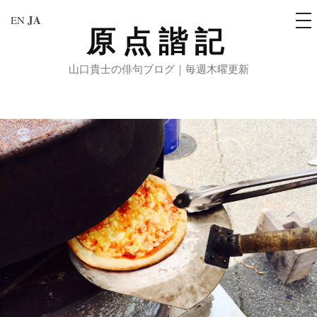
メ
JA
EN
ニ
原点諧記
コ
ュ
ー
ン
山口貴士の俳句ブログ｜毎週木曜更新
テ
ン
ツ
へ
ス
キ
ッ
プ