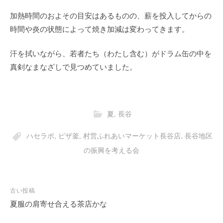
加熱時間のおよその目安はあるものの、薪を投入してからの
時間や炎の状態によって焼き加減は変わってきます。
汗を拭いながら、若者たち（わたし含む）がドラム缶の中を
真剣なまなざしで見つめていました。
夏
,
長谷
ハセラボ
,
ピザ釜
,
村営ふれあいマーケット長谷店
,
長谷地区
の振興を考える会
投
古い投稿
稿
夏服の肩寄せ合える茶店かな
ナ