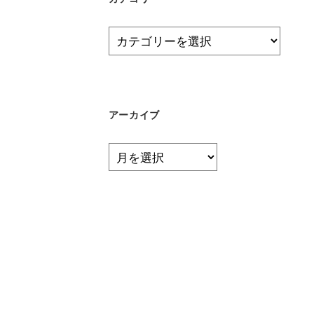
カ
テ
ゴ
リ
ー
アーカイブ
ア
ー
カ
イ
ブ