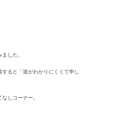
」
みました。
着すると「道がわかりにくくて申し
てなしコーナー。