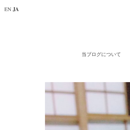
JA
EN
コ
ン
テ
ン
当ブログについて
ツ
へ
ス
キ
ッ
プ