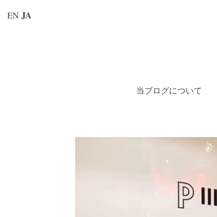
JA
EN
コ
ン
テ
ン
当ブログについて
ツ
へ
ス
キ
ッ
プ