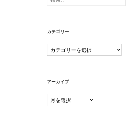
索:
カテゴリー
カ
テ
ゴ
リ
ー
アーカイブ
ア
ー
カ
イ
ブ