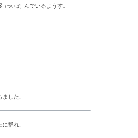
啄
んでいるようす。
（ついば）
ちました。
上に群れ。