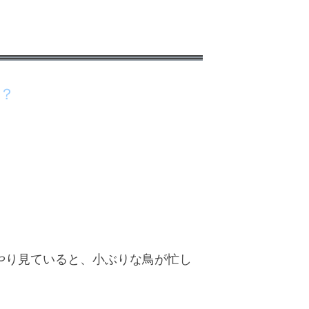
？
やり見ていると、小ぶりな鳥が忙し