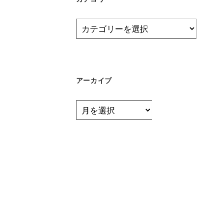
カ
テ
ゴ
リ
ー
アーカイブ
ア
ー
カ
イ
ブ