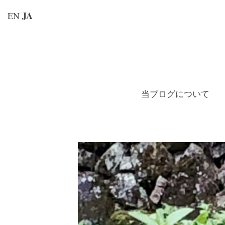
JA
EN
コ
ン
テ
ン
当ブログについて
ツ
へ
ス
キ
ッ
プ