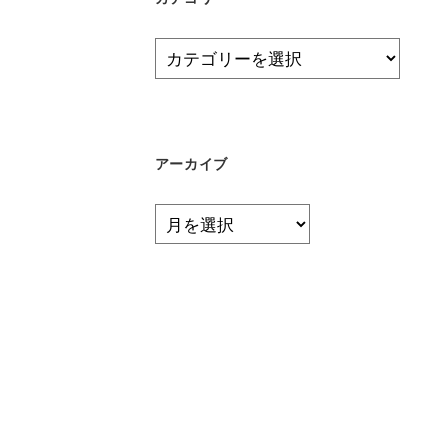
カ
テ
ゴ
リ
ー
アーカイブ
ア
ー
カ
イ
ブ