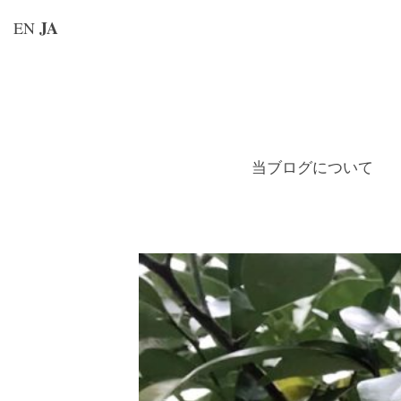
JA
EN
コ
ン
テ
ン
当ブログについて
ツ
へ
ス
キ
ッ
プ