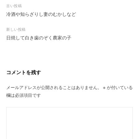
投
古い投稿
稿
冷酒や知らざりし妻のむかしなど
ナ
ビ
新しい投稿
日焼して白き歯のぞく農家の子
ゲ
ー
シ
ョ
ン
コメントを残す
メールアドレスが公開されることはありません。
※
が付いている
欄は必須項目です