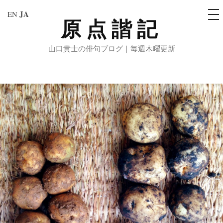
メ
JA
EN
ニ
原点諧記
コ
ュ
ー
ン
山口貴士の俳句ブログ｜毎週木曜更新
テ
ン
ツ
へ
ス
キ
ッ
プ