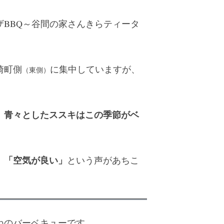
BBQ～谷間の家さんきらティータ
崎町側
に集中していますが、
（東側）
。
青々としたススキはこの季節がベ
、
」「空気が良い」
という声があちこ
ねのバーベキューです。