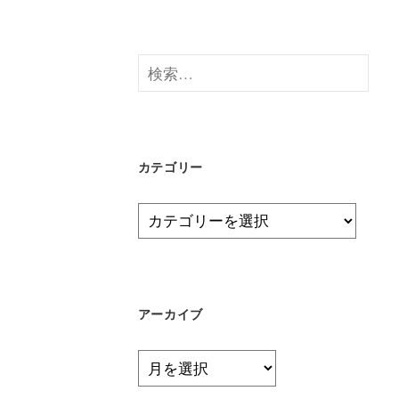
検
索:
カテゴリー
カ
テ
ゴ
リ
ー
アーカイブ
ア
ー