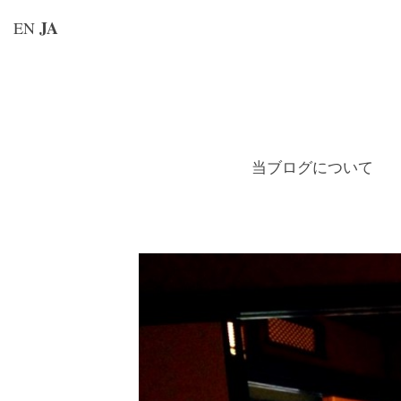
JA
EN
コ
ン
テ
ン
当ブログについて
ツ
へ
ス
キ
ッ
プ