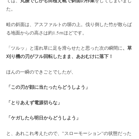
丸腰でしかも田植え靴で斜面の作業
ては、
をしてしまいまし
た。
畦の斜面は、アスファルトの塀の上。伐り倒した竹が散らば
る地面からの高さは約1.5ｍほどです。
、草
「ツルッ」と濡れ草に足を滑らせたと思った次の瞬間に
刈り機の刃がフル回転したまま、あおむけに落下！
ほんの一瞬のできごとでしたが、
「この刃が顔に当たったらどうしよう」
「とりあえず電源切らな」
「ケガしたら明日からどうしよう」
と、あれこれ考えたので、”スローモーション”の状態だった