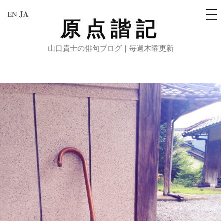
メ
JA
EN
ニ
原点諧記
コ
ュ
ー
ン
山口貴士の俳句ブログ｜毎週木曜更新
テ
ン
ツ
へ
ス
キ
ッ
プ