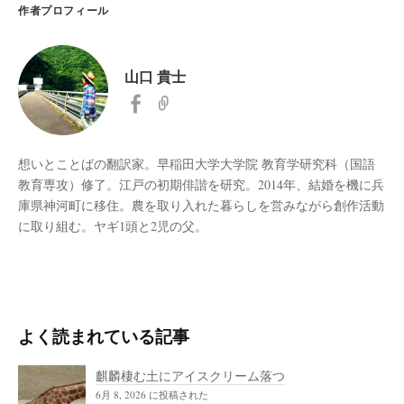
作者プロフィール
山口 貴士
想いとことばの翻訳家。早稲田大学大学院 教育学研究科（国語
教育専攻）修了。江戸の初期俳諧を研究。2014年、結婚を機に兵
庫県神河町に移住。農を取り入れた暮らしを営みながら創作活動
に取り組む。ヤギ1頭と2児の父。
よく読まれている記事
麒麟棲む土にアイスクリーム落つ
6月 8, 2026 に投稿された