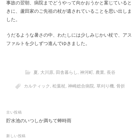
事故の翌朝、病院までどうやって向かおうかと案じていると
きに、蘆田家のご先祖の杖が遺されていることを思い出しま
した。
うだるような暑さの中、わたしには少しみじかい杖で、アス
ファルトを少しずつ進んでゆきました。
夏
,
大川原
,
田舎暮らし
,
神河町
,
農業
,
長谷
カルティック
,
松葉杖
,
神崎総合病院
,
草刈り機
,
骨折
投
古い投稿
稿
貯水池のいつしか満ちて蝉時雨
ナ
ビ
新しい投稿