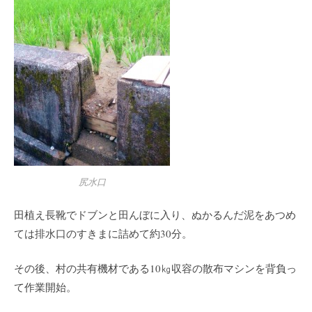
尻水口
田植え長靴でドブンと田んぼに入り、ぬかるんだ泥をあつめ
ては排水口のすきまに詰めて約30分。
その後、村の共有機材である10㎏収容の散布マシンを背負っ
て作業開始。