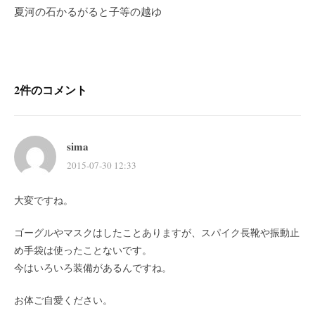
夏河の石かるがると子等の越ゆ
ゲ
ー
シ
ョ
ン
2件のコメント
sima
2015-07-30 12:33
大変ですね。
ゴーグルやマスクはしたことありますが、スパイク長靴や振動止
め手袋は使ったことないです。
今はいろいろ装備があるんですね。
お体ご自愛ください。