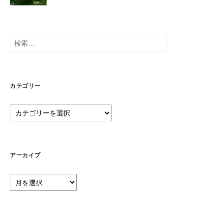
検
索:
カテゴリー
カ
テ
ゴ
リ
ー
アーカイブ
ア
ー
カ
イ