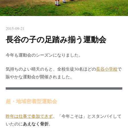
2015-09-21
長谷の子の足踏み揃う運動会
今年も運動会のシーズンになりました。
気持ちのよい晴天のもと、全校生徒30名ほどの
長谷小学校
で
賑やかな運動会が開催されました。
超・地域密着型運動会
昨年は仕事で参加できず
、「今年こそは」とスタンバイして
あえなく骨折
いたのに
。