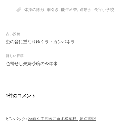
体操の隊形
,
綱引き
,
能年玲奈
,
運動会
,
長谷小学校
投
古い投稿
稿
虫の音に重なりゆくラ・カンパネラ
ナ
ビ
新しい投稿
色褪せし夫婦茶碗の今年米
ゲ
ー
シ
ョ
ン
1件のコメント
ピンバック:
秋雨や主治医に返す松葉杖 | 原点諧記