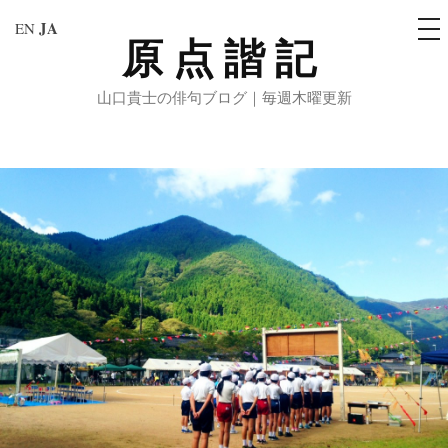
メ
JA
EN
ニ
原点諧記
コ
ュ
ー
ン
山口貴士の俳句ブログ｜毎週木曜更新
テ
ン
ツ
へ
ス
キ
ッ
プ