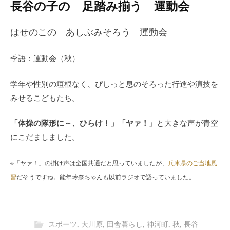
長谷の子の 足踏み揃う 運動会
はせのこの あしぶみそろう 運動会
季語：運動会（秋）
学年や性別の垣根なく、ぴしっと息のそろった行進や演技を
みせるこどもたち。
「体操の隊形に～、ひらけ！」「ヤァ！」
と大きな声が青空
にこだましました。
※「ヤァ！」の掛け声は全国共通だと思っていましたが、
兵庫県のご当地風
習
だそうですね。
能年玲奈ちゃんも以前ラジオで語っていました。
スポーツ
,
大川原
,
田舎暮らし
,
神河町
,
秋
,
長谷