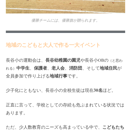
優勝チームには、優勝旗が贈られます。
地域のこどもと大人で作る一大イベント
長谷幼稚園の園児
長谷小の運動会は、
や長谷小OBの
（と思わ
中学生
保護者
老人会
消防団
地域住民
、
、
、
、そして
が
れる）
地域行事
全員参加で作り上げる
です。
30名
少子化にともない、長谷小の全校生徒は現在
ほど。
正直に言って、学校としての存続も危ぶまれている状況では
あります。
こどもたち
ただ、少人数教育のニーズも高まっている中で、