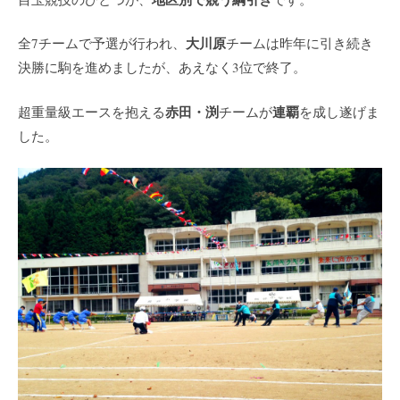
大川原
全7チームで予選が行われ、
チームは昨年に引き続き
決勝に駒を進めましたが、あえなく3位で終了。
赤田・渕
連覇
超重量級エースを抱える
チームが
を成し遂げま
した。