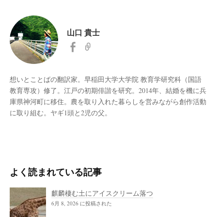
山口 貴士
想いとことばの翻訳家。早稲田大学大学院 教育学研究科（国語
教育専攻）修了。江戸の初期俳諧を研究。2014年、結婚を機に兵
庫県神河町に移住。農を取り入れた暮らしを営みながら創作活動
に取り組む。ヤギ1頭と2児の父。
よく読まれている記事
麒麟棲む土にアイスクリーム落つ
6月 8, 2026 に投稿された