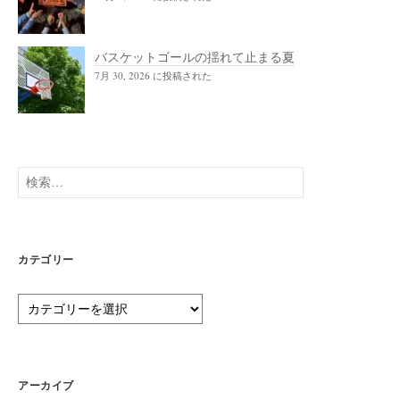
バスケットゴールの揺れて止まる夏
7月 30, 2026 に投稿された
検
索:
カテゴリー
カ
テ
ゴ
リ
ー
アーカイブ