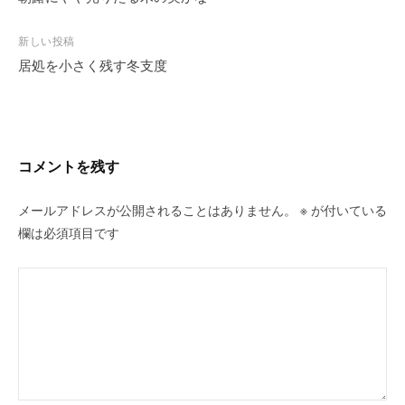
ナ
ビ
新しい投稿
居処を小さく残す冬支度
ゲ
ー
シ
ョ
ン
コメントを残す
メールアドレスが公開されることはありません。
※
が付いている
欄は必須項目です