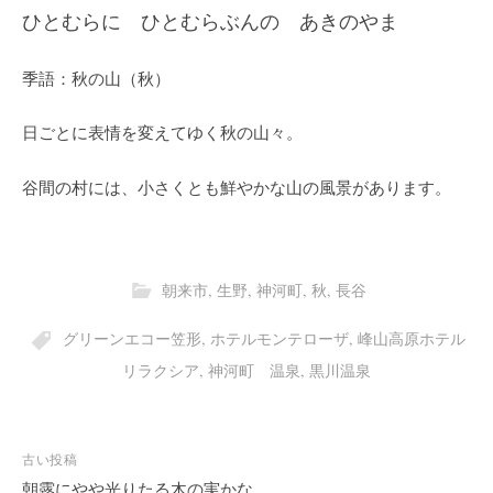
ひとむらに ひとむらぶんの あきのやま
季語：秋の山（秋）
日ごとに表情を変えてゆく秋の山々。
谷間の村には、小さくとも鮮やかな山の風景があります。
朝来市
,
生野
,
神河町
,
秋
,
長谷
グリーンエコー笠形
,
ホテルモンテローザ
,
峰山高原ホテル
リラクシア
,
神河町 温泉
,
黒川温泉
投
古い投稿
稿
朝露にやや光りたる木の実かな