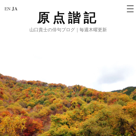
メ
JA
EN
ニ
原点諧記
コ
ュ
ー
ン
山口貴士の俳句ブログ｜毎週木曜更新
テ
ン
ツ
へ
ス
キ
ッ
プ