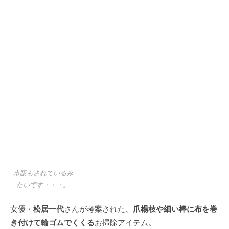
市販もされているみ
たいです・・・。
松居一代
爪楊枝や細い棒に布を巻
女優・
さんが考案された、
き付けて輪ゴムでくくる
お掃除アイテム。