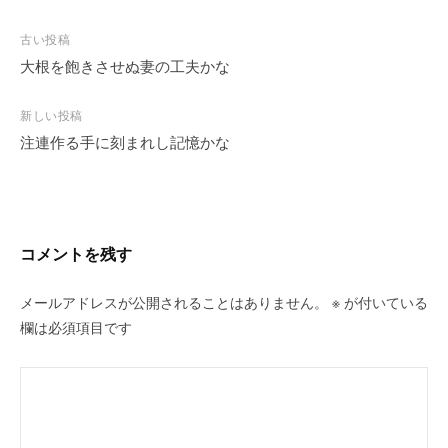
投
古い投稿
稿
大根を飽きさせぬ妻の工夫かな
ナ
ビ
新しい投稿
注連作る手に刻まれし記憶かな
ゲ
ー
シ
ョ
ン
コメントを残す
メールアドレスが公開されることはありません。
※
が付いている
欄は必須項目です