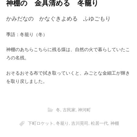
神棚の 金具清める 冬籠り
かみだなの かなぐきよめる ふゆごもり
季語：冬籠り（冬）
神棚のあちらこちらに残る煤は、自然の火で暮らしていたこ
ろの名残。
おそるおそる布で拭き取っていくと、みごとな金細工が輝き
を取り戻しました。
冬
,
古民家
,
神河町
下町ロケット
,
冬籠り
,
吉川晃司
,
松居一代
,
神棚