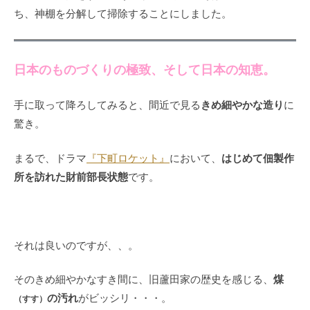
ち、神棚を分解して掃除することにしました。
日本のものづくりの極致、そして日本の知恵。
きめ細やかな造り
手に取って降ろしてみると、間近で見る
に
驚き。
はじめて佃製作
まるで、ドラマ
『下町ロケット』
において、
所を訪れた財前部長状態
です。
それは良いのですが、、。
煤
そのきめ細やかなすき間に、旧蘆田家の歴史を感じる、
の汚れ
がビッシリ・・・。
（すす）