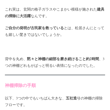
建具
これ実は、玄関の格子ガラスやこまかい模様が施された
の掃除に大活躍
なんです。
ご自分の発明が古民家を救っている
とは、松居さんにとって
も嬉しい驚きではないでしょうか。
黙々と神棚の細部を磨き続けること約2時間
背中を丸め、
、3
つの神棚どれもがぱっと明るい表情になったのでした。
神棚掃除の手順
五社造り
以下、3つの中でもいちばん大きな、
の神棚の掃除
フローです。