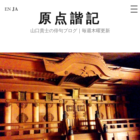
メ
JA
EN
ニ
原点諧記
コ
ュ
ー
ン
山口貴士の俳句ブログ｜毎週木曜更新
テ
ン
ツ
へ
ス
キ
ッ
プ