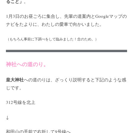
ること」
。
1月3日のお昼ごろに集合し、先輩の道案内とGoogleマップの
ナビをたよりに、わたしの愛車で向かいました。
（もちろん事前に下調べをして臨みました！念のため。）
神社への道のり。
皇大神社
への道のりは、ざっくり説明すると下記のような感
じです。
312号線を北上
↓
和田山の手前で右折して9号線へ