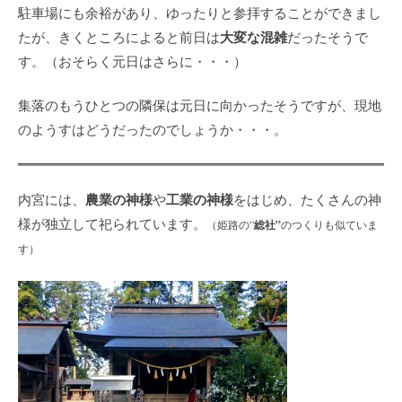
駐車場にも余裕があり、ゆったりと参拝することができまし
大変な混雑
たが、きくところによると前日は
だったそうで
す。（おそらく元日はさらに・・・）
集落のもうひとつの隣保は元日に向かったそうですが、現地
のようすはどうだったのでしょうか・・・。
農業の神様
工業の神様
内宮には、
や
をはじめ、たくさんの神
様が独立して祀られています。
（姫路の”
総社”
のつくりも似ていま
す）