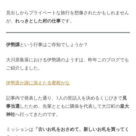
見出しからプライベートな旅行を想像されたかもしれません
れっきとした村の仕事
が、
です。
伊勢講
という行事はご存知でしょうか？
大川原集落における伊勢講のようすは、昨年このブログでも
ご紹介しました。
伊勢遥か講に添えたる蜜柑かな
見
記事内で発表した通り、3人の世話人を決めるくじびきで
事当選
皇大
したため、先輩とともに隣保を代表して大江町の
神社
へ行ってきたのです。
「古いお札をおさめて、新しいお札を買ってく
ミッションは