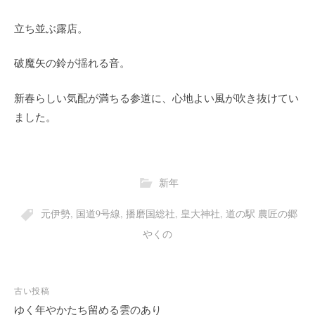
立ち並ぶ露店。
破魔矢の鈴が揺れる音。
新春らしい気配が満ちる参道に、心地よい風が吹き抜けてい
ました。
新年
元伊勢
,
国道9号線
,
播磨国総社
,
皇大神社
,
道の駅 農匠の郷
やくの
投
古い投稿
稿
ゆく年やかたち留める雲のあり