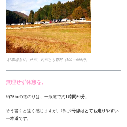
駐車場あり。外宮、内宮とも有料（500～600円）
無理せず休憩を。
75㎞
1時間50分
約
の道のりは、一般道で約
。
9号線はとても走りやすい
そう書くと遠く感じますが、特に
一本道
です。