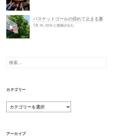
バスケットゴールの揺れて止まる夏
7月 30, 2026 に投稿された
検
索:
カテゴリー
カ
テ
ゴ
リ
ー
アーカイブ