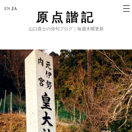
メ
JA
EN
ニ
原点諧記
コ
ュ
ー
ン
山口貴士の俳句ブログ｜毎週木曜更新
テ
ン
ツ
へ
ス
キ
ッ
プ