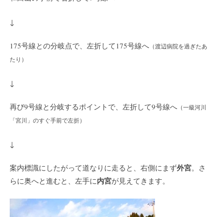
↓
175号線との分岐点で、左折して175号線へ
（渡辺病院を過ぎたあ
たり）
↓
再び9号線と分岐するポイントで、左折して9号線へ
（一級河川
「宮川」のすぐ手前で左折）
↓
外宮
案内標識にしたがって道なりに走ると、右側にまず
。さ
内宮
らに奥へと進むと、左手に
が見えてきます。