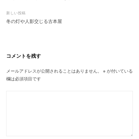
ナ
ビ
新しい投稿
冬の灯や人影交じる古本屋
ゲ
ー
シ
ョ
ン
コメントを残す
メールアドレスが公開されることはありません。
※
が付いている
欄は必須項目です