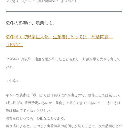
ンできていない。”（神戸新聞NEXTより引用）
暖冬の影響は、農業にも。
暖冬傾向で野菜巨大化 生産者にとっては「死活問題」
（FNN）
”
2015年11月以降、適度な雨が降ったこともあり、野菜が早く大きく育って
いる。
＜中略＞
キャベツ農家は「秋口から豊作気味に作が出るので、価格としては厳しい。
1月2月3月に収穫予定のものが、前倒しで早くできているので、こういう経
験は初めてですね」と話した。
消費者にとっても、心配なことがある。
農水省によると、このまま出荷時期の前倒しが続くことで、次の品種などの