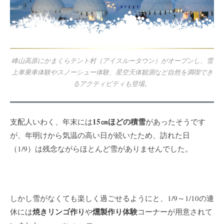
峰山高原にかまくらテント村（アイスルータウン）がオープンし、雪
上車乗車体験やスノーシュー体験、星空天体観測など自然を満喫でき
るアクティビティも登場。
15㎝ほどの積雪
支配人いわく、年末には
があったそうです
が、年明けから気温の高い日が続いたため、訪れた日
（1/9）は残念ながらほとんど雪がありませんでした。
しかし雪がなくても楽しく過ごせるようにと、1/9～1/10の連
焼きリンゴ作り
燻製作り体験
休には
や
コーナーが用意されて