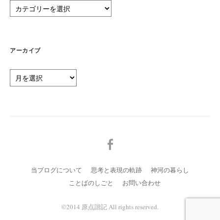
カ
テ
ゴ
リ
ー
アーカイブ
ア
ー
カ
イ
ブ
メ
ニ
ュ
当ブログについて
思考と表現の軌跡
神河の暮らし
ー
ことばのしごと
お問い合わせ
項
目
©️2014 原点諧記 All rights reserved.