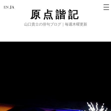
メ
JA
EN
ニ
原点諧記
コ
ュ
ー
ン
山口貴士の俳句ブログ｜毎週木曜更新
テ
ン
ツ
へ
ス
キ
ッ
プ