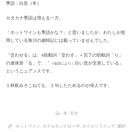
季語：白息（冬）
カタカナ季語は増える一方。
「ホットワインも季語かな？」と思いましたが、わたしが使
用している角川の歳時記には載っていませんでした。
「交わせる」は、4段動詞「交わす」＋完了の助動詞「り」
の連体形「る」で、「
白い息が交差している」
（会話により）
というニュアンスです。
１杯飲みそこねても、１句したためるのが俳人です。
冬
,
天文
ホットワイン
,
ホテルモンテローザ
,
ホテルリラクシア
,
囲炉