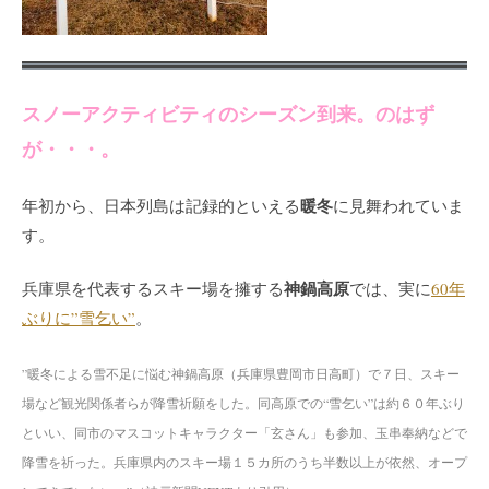
スノーアクティビティのシーズン到来。のはず
が・・・。
暖冬
年初から、日本列島は記録的といえる
に見舞われていま
す。
神鍋高原
兵庫県を代表するスキー場を擁する
では、実に
60年
ぶりに”雪乞い”
。
”暖冬による雪不足に悩む神鍋高原（兵庫県豊岡市日高町）で７日、スキー
場など観光関係者らが降雪祈願をした。同高原での“雪乞い”は約６０年ぶり
といい、同市のマスコットキャラクター「玄さん」も参加、玉串奉納などで
降雪を祈った。兵庫県内のスキー場１５カ所のうち半数以上が依然、オープ