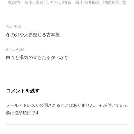
裏の宿 豊楽
,
歳時記
,
神河が贈る 極上の冬時間
,
神鍋高原
,
雪
投
古い投稿
稿
冬の灯や人影交じる古本屋
ナ
ビ
新しい投稿
白々と湯気の立ちたる夕べかな
ゲ
ー
シ
ョ
ン
コメントを残す
メールアドレスが公開されることはありません。
※
が付いている
欄は必須項目です