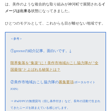
イ
は、美作のような複合的な取り組みが神河町で展開される
メージは出来る
状態になってきました。
ひとつのモデルとして、これからも目が離せない地域です。
＜参考＞
①greenzの紹介記事。面白いです。↓
限界集落を”集楽”に！美作市地域おこし協力隊が ”全
国最強”とよばれる秘策とは？
②美作市地域おこし協力隊の
募集要項
(ポータルサイト
JOIN)
⇒ iPadやPCの無償貸与（但し条件付き）など、長年の活動で生まれ
てきたニーズを踏まえている感じがします。