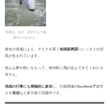
写真左。右は、楽やさんで修
業中の小山さん。
地域振興課
彼女の登場により、デスクを置く
にいっそうの活
気が生まれています。
色んな夢や想いをもって、神河町に飛び込んできてくれた小
寺さん。
地域の行事にも積極的に参加
facebookアカウ
し、行政関連の
ント発信
など多方面で活躍中です。