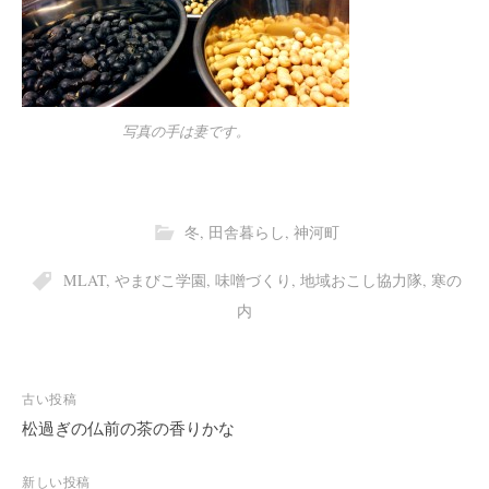
写真の手は妻です。
冬
,
田舎暮らし
,
神河町
MLAT
,
やまびこ学園
,
味噌づくり
,
地域おこし協力隊
,
寒の
内
投
古い投稿
稿
松過ぎの仏前の茶の香りかな
ナ
ビ
新しい投稿