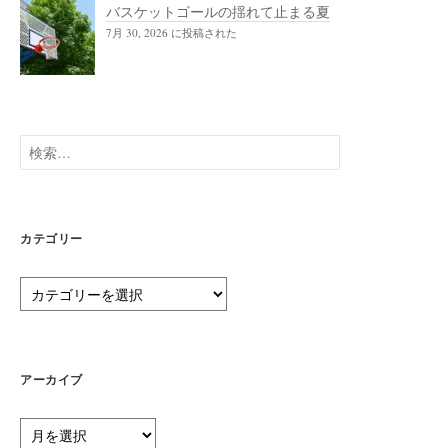
バスケットゴールの揺れて止まる夏
7月 30, 2026 に投稿された
検
索:
カテゴリー
カ
テ
ゴ
リ
ー
アーカイブ
ア