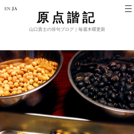
メ
JA
EN
ニ
原点諧記
コ
ュ
ー
ン
山口貴士の俳句ブログ｜毎週木曜更新
テ
ン
ツ
へ
ス
キ
ッ
プ