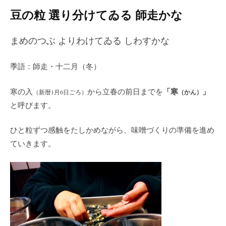
豆の粒 選り分けてゐる 師走かな
まめのつぶ よりわけてゐる しわすかな
季語：師走・十二月（冬）
「寒
」
寒の入
から立春の前日までを
（新暦1月6日ごろ）
（かん）
と呼びます。
ひと粒ずつ感触をたしかめながら、味噌づくりの準備を進め
ていきます。