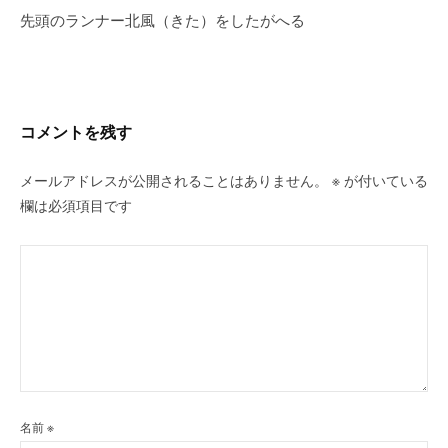
先頭のランナー北風（きた）をしたがへる
ゲ
ー
シ
ョ
ン
コメントを残す
メールアドレスが公開されることはありません。
※
が付いている
欄は必須項目です
名前
※