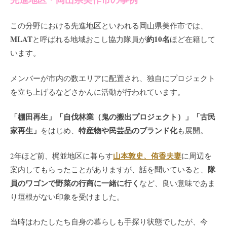
この分野における先進地区といわれる岡山県美作市では、
MLAT
約10名
と呼ばれる地域おこし協力隊員が
ほど在籍して
います。
メンバーが市内の数エリアに配置され、独自にプロジェクト
を立ち上げるなどさかんに活動が行われています。
「棚田再生」「自伐林業（鬼の搬出プロジェクト）」「古民
家再生」
特産物や民芸品のブランド化
をはじめ、
も展開。
山本敦史、侑香夫妻
2年ほど前、梶並地区に暮らす
に周辺を
隊
案内してもらったことがありますが、話を聞いていると、
員のワゴンで野菜の行商に一緒に行く
など、良い意味であま
り垣根がない印象を受けました。
当時はわたしたち自身の暮らしも手探り状態でしたが、今