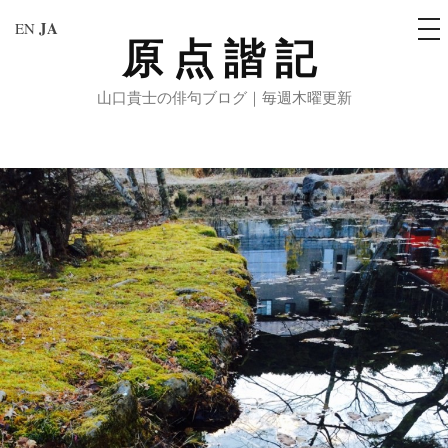
メ
JA
EN
ニ
原点諧記
コ
ュ
ー
ン
山口貴士の俳句ブログ｜毎週木曜更新
テ
ン
ツ
へ
ス
キ
ッ
プ