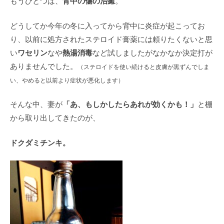
背中の傷の治癒
もうひとつは、
。
どうしてか今年の冬に入ってから背中に炎症が起こってお
り、以前に処方されたステロイド膏薬には頼りたくないと思
ワセリン
熱湯消毒
い
なや
など試しましたがなかなか決定打が
ありませんでした。
（ステロイドを使い続けると皮膚が黒ずんでしま
い、やめると以前より症状が悪化します）
「あ、もしかしたらあれが効くかも！」
そんな中、妻が
と棚
から取り出してきたのが、
ドクダミチンキ。