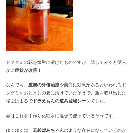
ドクダミの花を焼酎に漬けたものですが、試してみると明ら
症状が改善！
かに
皮膚の外傷治療
美白
なんでも、
や
に効果があるといわれるド
クダミをおととしの夏に漬けていたそうで、瓶を取り出した
ドラえもんの道具登場シーン
場面はまるで
でした。
妻はこれを手作り化粧水に混ぜて使っているそうです。
若杉ばあちゃん
ゆくゆくは、
のような存在になっていくのか