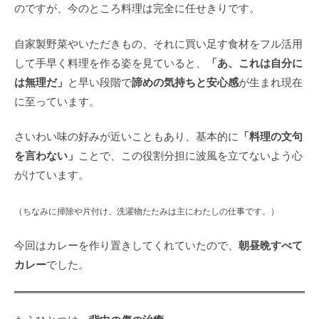
のですが、今のところ料理は完全に任せきりです。
自家製野菜やいただきもの、それに買い足す食材をフル活用
「あ、これは自分に
して手早く料理を作る姿を見ていると、
は無理だ」
諦めの気持ちと安心感
と早い段階で
が生まれ現在
に至っています。
「料理の文句
さいわい味の好みが近いこともあり、基本的に
を言わない」
ことで、この役割分担に波風を立てないよう心
がけています。
（ちなみに掃除や片付け、洗濯物たたみは主にわたしの仕事です。）
朝昼晩すべて
今回はカレーを作り置きしてくれていたので、
カレー
でした。