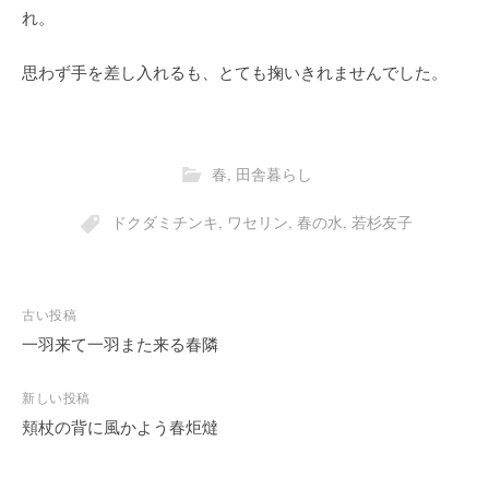
れ。
思わず手を差し入れるも、とても掬いきれませんでした。
春
,
田舎暮らし
ドクダミチンキ
,
ワセリン
,
春の水
,
若杉友子
投
古い投稿
稿
一羽来て一羽また来る春隣
ナ
ビ
新しい投稿
頬杖の背に風かよう春炬燵
ゲ
ー
シ