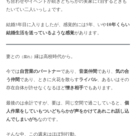
ち合わせやイベントが続きどちらかの実家に1泊するときも
たいてい二人いっしょです。
10年くらい
結婚3年目に入りましたが、感覚的には5年、いや
結婚生活を送っているような感覚
があります。
妻との
縁は高校時代から。
（腐れ）
自営業のパートナー
音楽仲間
気の合
今では
であり、
であり、
う仲間
ライバル
であり、ときに火花を散らす
、あるいはその
憎き相手
存在自体が許せなくなるほど
でもあります。
個
最後のは余計ですが、要は、同じ空間で過ごしていると、
人作業をしていもついどちらかが声をかけてあれこれ話し込
んでしまいがち
なのです。
そんな中、この週末はほぼ別行動。