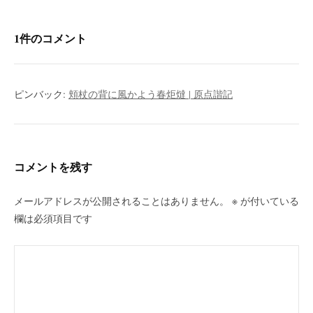
ョ
ン
1件のコメント
ピンバック:
頬杖の背に風かよう春炬燵 | 原点諧記
コメントを残す
メールアドレスが公開されることはありません。
※
が付いている
欄は必須項目です