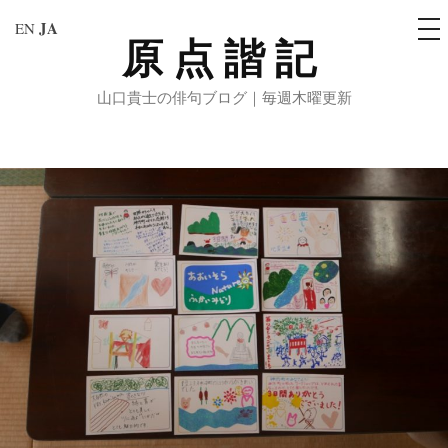
メ
JA
EN
ニ
原点諧記
コ
ュ
ー
ン
山口貴士の俳句ブログ｜毎週木曜更新
テ
ン
ツ
へ
ス
キ
ッ
プ