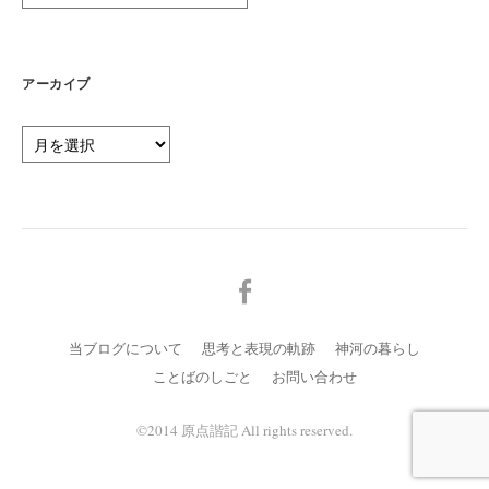
テ
ゴ
リ
ー
アーカイブ
ア
ー
カ
イ
ブ
メ
ニ
ュ
当ブログについて
思考と表現の軌跡
神河の暮らし
ー
ことばのしごと
お問い合わせ
項
目
©️2014 原点諧記 All rights reserved.