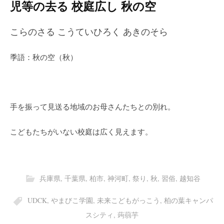
児等の去る 校庭広し 秋の空
こらのさる こうていひろく あきのそら
季語：秋の空（秋）
手を振って見送る地域のお母さんたちとの別れ。
こどもたちがいない校庭は広く見えます。
兵庫県
,
千葉県
,
柏市
,
神河町
,
祭り
,
秋
,
習俗
,
越知谷
UDCK
,
やまびこ学園
,
未来こどもがっこう
,
柏の葉キャンパ
スシティ
,
蒟蒻芋