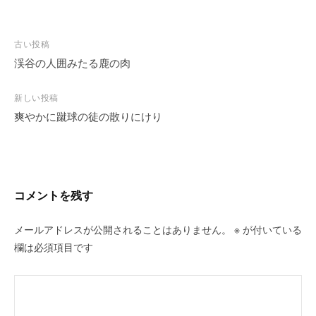
投
古い投稿
稿
渓谷の人囲みたる鹿の肉
ナ
ビ
新しい投稿
爽やかに蹴球の徒の散りにけり
ゲ
ー
シ
ョ
ン
コメントを残す
メールアドレスが公開されることはありません。
※
が付いている
欄は必須項目です