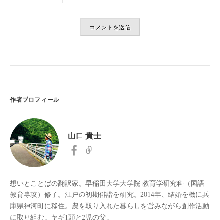
作者プロフィール
山口 貴士
想いとことばの翻訳家。早稲田大学大学院 教育学研究科（国語
教育専攻）修了。江戸の初期俳諧を研究。2014年、結婚を機に兵
庫県神河町に移住。農を取り入れた暮らしを営みながら創作活動
に取り組む。ヤギ1頭と2児の父。