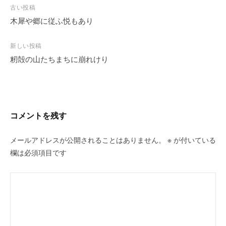
投
古い投稿
稿
木犀や郷に従ふ悦もあり
ナ
ビ
新しい投稿
籾殻の山たちまちに崩れけり
ゲ
ー
シ
ョ
ン
コメントを残す
メールアドレスが公開されることはありません。
※
が付いている
欄は必須項目です