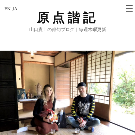
メ
JA
EN
ニ
原点諧記
コ
ュ
ー
ン
山口貴士の俳句ブログ｜毎週木曜更新
テ
ン
ツ
へ
ス
キ
ッ
プ