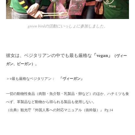
green birdの活動にいっしょに参加しました。
「vegan」
彼女は、ベジタリアンの中でも最も厳格な
（ヴィー
。
ガン、ビーガン）
＞○最も厳格なベジタリアン：
「ヴィーガン」
一切の動物性食品（肉類・魚介類・乳製品・卵など）のほか、ハチミツも食
べず、革製品など動物から得られる製品も使用しない。
（出典）観光庁『外国人客への対応マニュアル（抜粋版）』 Pg.14