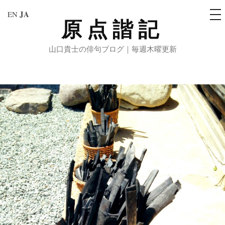
メ
JA
EN
ニ
原点諧記
コ
ュ
ー
ン
山口貴士の俳句ブログ｜毎週木曜更新
テ
ン
ツ
へ
ス
キ
ッ
プ