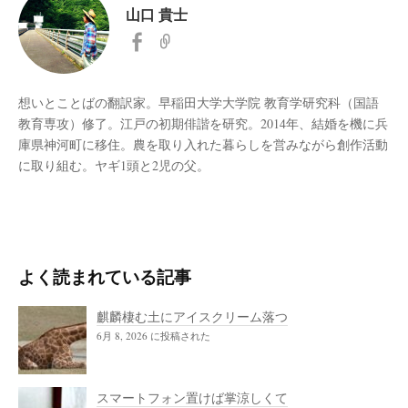
山口 貴士
想いとことばの翻訳家。早稲田大学大学院 教育学研究科（国語
教育専攻）修了。江戸の初期俳諧を研究。2014年、結婚を機に兵
庫県神河町に移住。農を取り入れた暮らしを営みながら創作活動
に取り組む。ヤギ1頭と2児の父。
よく読まれている記事
麒麟棲む土にアイスクリーム落つ
6月 8, 2026 に投稿された
スマートフォン置けば掌涼しくて