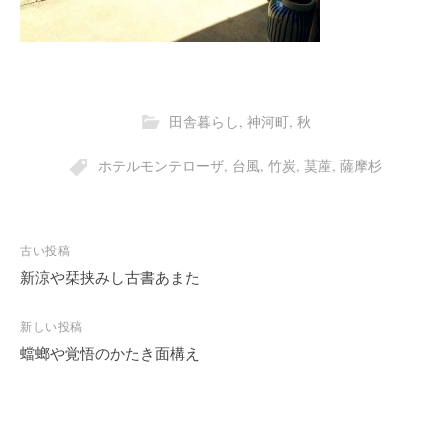
田舎暮らし
,
神河町
,
秋
ホテルモンテローザ
,
台風
,
竹炭
,
茣蓙
,
薩摩杉
投
古い投稿
稿
新涼や栞挟みし古書あまた
ナ
ビ
新しい投稿
蟷螂や覚悟のかたき面構え
ゲ
ー
シ
ョ