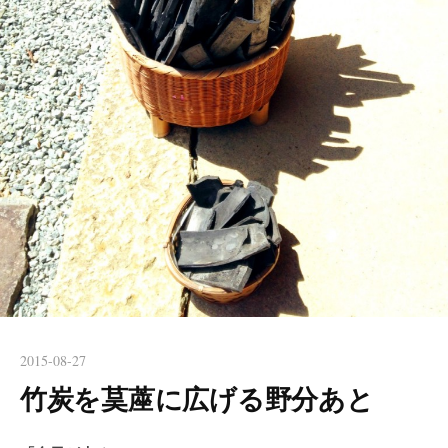
2015-08-27
竹炭を茣蓙に広げる野分あと