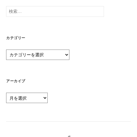
検
索:
カテゴリー
カ
テ
ゴ
リ
ー
アーカイブ
ア
ー
カ
イ
ブ