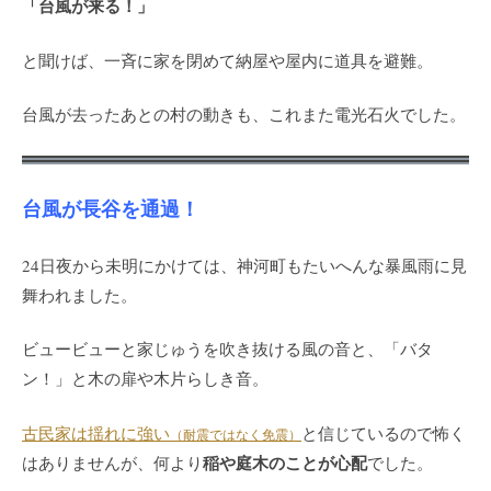
「台風が来る！」
と聞けば、一斉に家を閉めて納屋や屋内に道具を避難。
台風が去ったあとの村の動きも、これまた電光石火でした。
台風が長谷を通過！
24日夜から未明にかけては、神河町もたいへんな暴風雨に見
舞われました。
ビュービューと家じゅうを吹き抜ける風の音と、「バタ
ン！」と木の扉や木片らしき音。
古民家は揺れに強い
と信じているので怖く
（耐震ではなく免震）
稲や庭木のことが心配
はありませんが、何より
でした。