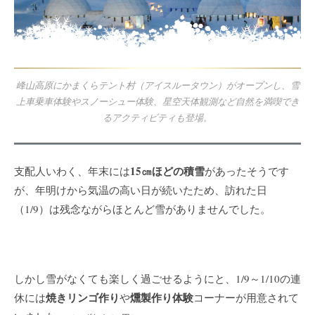
峰山高原にかまくらテント村（アイスルータウン）がオープンし、雪
上車乗車体験やスノーシュー体験、星空天体観測など自然を満喫でき
るアクティビティも登場。
15㎝ほどの積雪
支配人いわく、年末には
があったそうです
が、年明けから気温の高い日が続いたため、訪れた日
（1/9）は残念ながらほとんど雪がありませんでした。
しかし雪がなくても楽しく過ごせるようにと、1/9～1/10の連
焼きリンゴ作り
燻製作り体験
休には
や
コーナーが用意されて