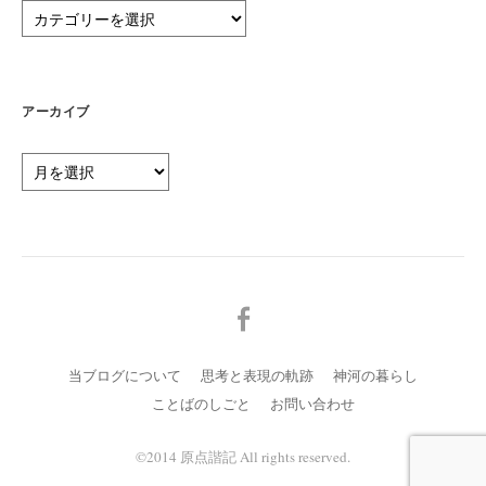
カ
テ
ゴ
リ
ー
アーカイブ
ア
ー
カ
イ
ブ
メ
ニ
ュ
当ブログについて
思考と表現の軌跡
神河の暮らし
ー
ことばのしごと
お問い合わせ
項
目
©️2014 原点諧記 All rights reserved.