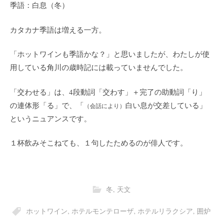
季語：白息（冬）
カタカナ季語は増える一方。
「ホットワインも季語かな？」と思いましたが、わたしが使
用している角川の歳時記には載っていませんでした。
「交わせる」は、4段動詞「交わす」＋完了の助動詞「り」
の連体形「る」で、「
白い息が交差している」
（会話により）
というニュアンスです。
１杯飲みそこねても、１句したためるのが俳人です。
冬
,
天文
ホットワイン
,
ホテルモンテローザ
,
ホテルリラクシア
,
囲炉