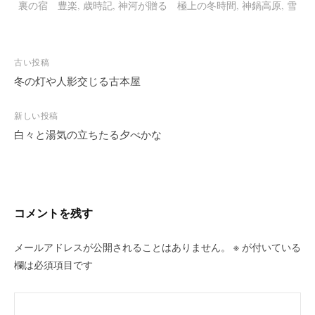
裏の宿 豊楽
,
歳時記
,
神河が贈る 極上の冬時間
,
神鍋高原
,
雪
投
古い投稿
稿
冬の灯や人影交じる古本屋
ナ
ビ
新しい投稿
白々と湯気の立ちたる夕べかな
ゲ
ー
シ
ョ
ン
コメントを残す
メールアドレスが公開されることはありません。
※
が付いている
欄は必須項目です