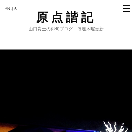
メ
JA
EN
ニ
原点諧記
コ
ュ
ー
ン
山口貴士の俳句ブログ｜毎週木曜更新
テ
ン
ツ
へ
ス
キ
ッ
プ