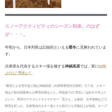
スノーアクティビティのシーズン到来。のはず
が・・・。
暖冬
年初から、日本列島は記録的といえる
に見舞われていま
す。
神鍋高原
兵庫県を代表するスキー場を擁する
では、実に
60年
ぶりに”雪乞い”
。
”暖冬による雪不足に悩む神鍋高原（兵庫県豊岡市日高町）で７日、スキー
場など観光関係者らが降雪祈願をした。同高原での“雪乞い”は約６０年ぶり
といい、同市のマスコットキャラクター「玄さん」も参加、玉串奉納などで
降雪を祈った。兵庫県内のスキー場１５カ所のうち半数以上が依然、オープ