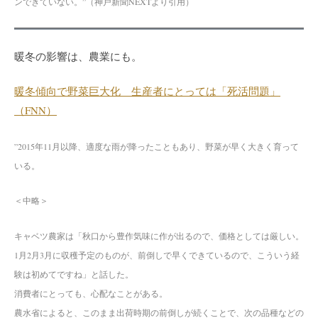
ンできていない。”（神戸新聞NEXTより引用）
暖冬の影響は、農業にも。
暖冬傾向で野菜巨大化 生産者にとっては「死活問題」
（FNN）
”
2015年11月以降、適度な雨が降ったこともあり、野菜が早く大きく育って
いる。
＜中略＞
キャベツ農家は「秋口から豊作気味に作が出るので、価格としては厳しい。
1月2月3月に収穫予定のものが、前倒しで早くできているので、こういう経
験は初めてですね」と話した。
消費者にとっても、心配なことがある。
農水省によると、このまま出荷時期の前倒しが続くことで、次の品種などの