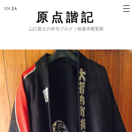
メ
JA
EN
ニ
原点諧記
コ
ュ
ー
ン
山口貴士の俳句ブログ｜毎週木曜更新
テ
ン
ツ
へ
ス
キ
ッ
プ