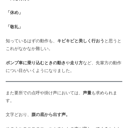
「休め」
「敬礼」
キビキビと美しく行おう
知っているはずの動作も、
と思うと
これがなかなか難しい。
ポンプ車に乗り込むときの動き
走り方
や
など、先輩方の動作
につい目がいくようになりました。
声量
また要所での点呼や掛け声においては、
も求められま
す。
腹の底から出す声。
文字どおり、