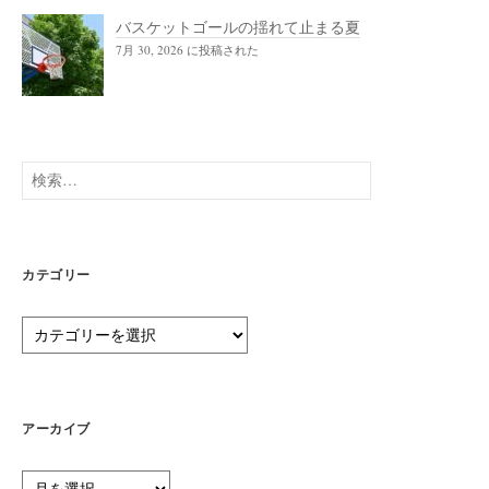
バスケットゴールの揺れて止まる夏
7月 30, 2026 に投稿された
検
索:
カテゴリー
カ
テ
ゴ
リ
ー
アーカイブ
ア