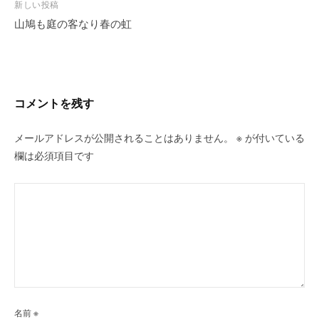
ビ
新しい投稿
山鳩も庭の客なり春の虹
ゲ
ー
シ
ョ
ン
コメントを残す
メールアドレスが公開されることはありません。
※
が付いている
欄は必須項目です
名前
※