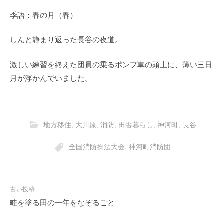
季語：春の月（春）
しんと静まり返った長谷の夜道。
激しい練習を終えた団員の乗るポンプ車の頭上に、薄い三日
月が浮かんでいました。
地方移住
,
大川原
,
消防
,
田舎暮らし
,
神河町
,
長谷
全国消防操法大会
,
神河町消防団
投
古い投稿
稿
畦を塗る田の一年をなぞるごと
ナ