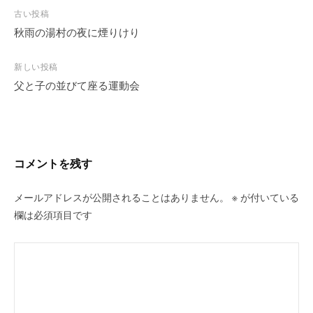
投
古い投稿
稿
秋雨の湯村の夜に煙りけり
ナ
ビ
新しい投稿
父と子の並びて座る運動会
ゲ
ー
シ
ョ
ン
コメントを残す
メールアドレスが公開されることはありません。
※
が付いている
欄は必須項目です