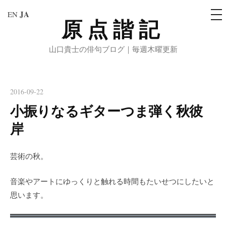
メ
JA
EN
ニ
原点諧記
コ
ュ
ー
ン
山口貴士の俳句ブログ｜毎週木曜更新
テ
ン
ツ
へ
2016-09-22
ス
小振りなるギターつま弾く秋彼
キ
岸
ッ
プ
芸術の秋。
音楽やアートにゆっくりと触れる時間もたいせつにしたいと
思います。