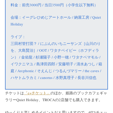
料金：前売3000円 / 当日3500円（小学生以下無料）
会場：イーグレひめじアートホール / 納屋工房 / Quiet
Holiday
ライブ：
三田村管打団？ / にぶんのいちニーサンズ［山川のり
を、大島賢治］/ OOT / ワタナベイビー（ホフディラ
ン） / 金佑龍 / 杉瀬陽子 / 小野一穂 / ワタナベマモル /
イワクニマユ / 島津田四郎 / 安藤明子 / 清水あつし / 箱
庭 / Arcphonic / そえんじ / つるんづマリー / the caves /
ハヤトムラカミ / canorus / 水野真理子 / 長谷川信也
チケットは
「e+チケット」
のほか、姫路のブックカフェギャ
ラリーQuiet Holiday、TROCAの2店舗でも購入できます。
ゆっくりと楽しめるイベントだと思いますので、ぜひチェッ