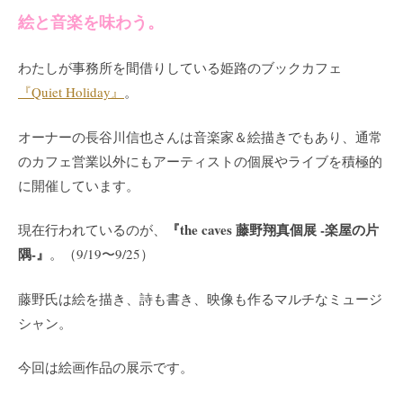
絵と音楽を味わう。
わたしが事務所を間借りしている姫路のブックカフェ
『Quiet Holiday』
。
オーナーの長谷川信也さんは音楽家＆絵描きでもあり、通常
のカフェ営業以外にもアーティストの個展やライブを積極的
に開催しています。
『the caves 藤野翔真個展 -楽屋の片
現在行われているのが、
隅-』
。（9/19〜9/25）
藤野氏は絵を描き、詩も書き、映像も作るマルチなミュージ
シャン。
今回は絵画作品の展示です。