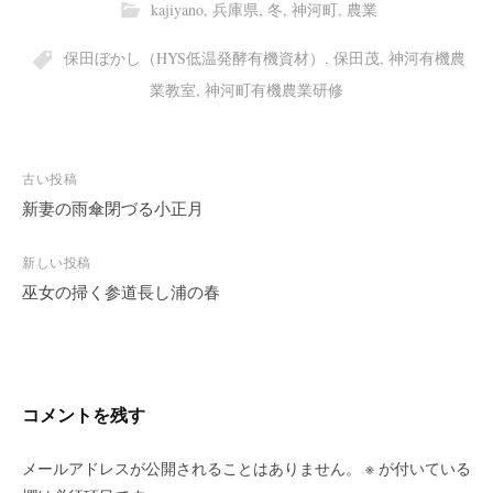
kajiyano
,
兵庫県
,
冬
,
神河町
,
農業
保田ぼかし（HYS低温発酵有機資材）
,
保田茂
,
神河有機農
業教室
,
神河町有機農業研修
投
古い投稿
稿
新妻の雨傘閉づる小正月
ナ
ビ
新しい投稿
巫女の掃く参道長し浦の春
ゲ
ー
シ
ョ
ン
コメントを残す
メールアドレスが公開されることはありません。
※
が付いている