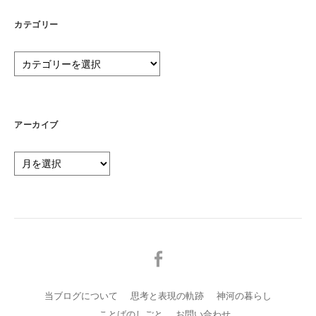
カテゴリー
カ
テ
ゴ
リ
ー
アーカイブ
ア
ー
カ
イ
ブ
メ
ニ
ュ
当ブログについて
思考と表現の軌跡
神河の暮らし
ー
ことばのしごと
お問い合わせ