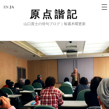
メ
JA
EN
ニ
原点諧記
コ
ュ
ー
ン
山口貴士の俳句ブログ｜毎週木曜更新
テ
ン
ツ
へ
ス
キ
ッ
プ