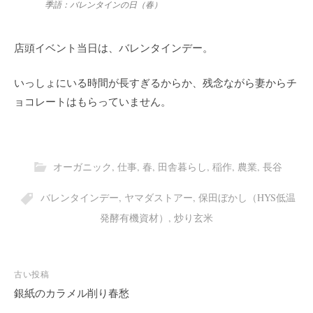
季語：バレンタインの日（春）
店頭イベント当日は、バレンタインデー。
いっしょにいる時間が長すぎるからか、残念ながら妻からチ
ョコレートはもらっていません。
オーガニック
,
仕事
,
春
,
田舎暮らし
,
稲作
,
農業
,
長谷
バレンタインデー
,
ヤマダストアー
,
保田ぼかし（HYS低温
発酵有機資材）
,
炒り玄米
投
古い投稿
稿
銀紙のカラメル削り春愁
ナ