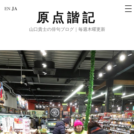
メ
JA
EN
ニ
原点諧記
コ
ュ
ー
ン
山口貴士の俳句ブログ｜毎週木曜更新
テ
ン
ツ
へ
ス
キ
ッ
プ