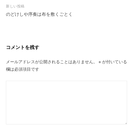
ビ
新しい投稿
のどけしや序奏は布を敷くごとく
ゲ
ー
シ
ョ
ン
コメントを残す
メールアドレスが公開されることはありません。
※
が付いている
欄は必須項目です