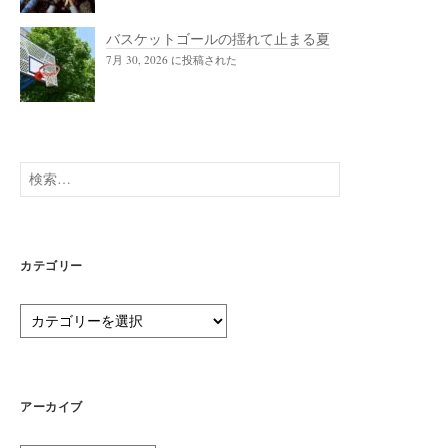
バスケットゴールの揺れて止まる夏
7月 30, 2026 に投稿された
検
索:
カテゴリー
カ
テ
ゴ
リ
ー
アーカイブ