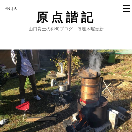
メ
JA
EN
ニ
原点諧記
コ
ュ
ー
ン
山口貴士の俳句ブログ｜毎週木曜更新
テ
ン
ツ
へ
ス
キ
ッ
プ