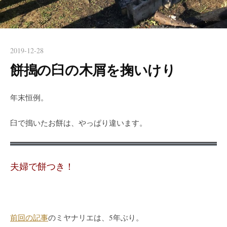
2019-12-28
餅搗の臼の木屑を掬いけり
年末恒例。
臼で搗いたお餅は、やっぱり違います。
夫婦で餅つき！
前回の記事
のミヤナリエは、5年ぶり。