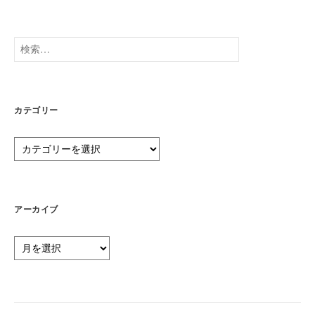
検
索:
カテゴリー
カ
テ
ゴ
リ
ー
アーカイブ
ア
ー
カ
イ
ブ