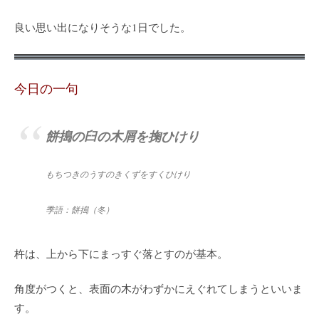
良い思い出になりそうな1日でした。
今日の一句
餅搗の臼の木屑を掬ひけり
もちつきのうすのきくずをすくひけり
季語：餅搗
（冬）
杵は、上から下にまっすぐ落とすのが基本。
角度がつくと、表面の木がわずかにえぐれてしまうといいま
す。