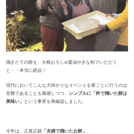
搗きたての餅を、大根おろし&醤油やきな粉でいただく
と・・本当に絶品！
現代においてこんな大掛かりなイベントを家ごとに行うのは
シンプルに「杵で搗いた餅は
至難であることも痛感しつつ、
美味い」
という事実を再確認しました。
「夫婦で搗いたお餅」
今年は、正真正銘
。