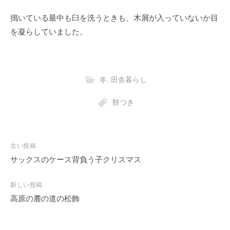
搗いている最中も臼を洗うときも、木屑が入っていないか目
を凝らしていました。
冬
,
田舎暮らし
餅つき
投
古い投稿
稿
サックスのケース背負う子クリスマス
ナ
ビ
新しい投稿
高原の麓の道の松飾
ゲ
ー
シ