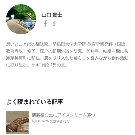
山口 貴士
想いとことばの翻訳家。早稲田大学大学院 教育学研究科（国語
教育専攻）修了。江戸の初期俳諧を研究。2014年、結婚を機に兵
庫県神河町に移住。農を取り入れた暮らしを営みながら創作活動
に取り組む。ヤギ1頭と2児の父。
よく読まれている記事
麒麟棲む土にアイスクリーム落つ
6月 8, 2026 に投稿された