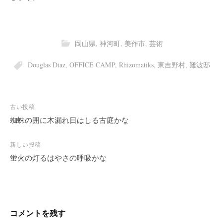
岡山県
,
神河町
,
美作市
,
芸術
Douglas Diaz
,
OFFICE CAMP
,
Rhizomatiks
,
東吉野村
,
難波邸
投
古い投稿
稿
蜘蛛の囲に木漏れ日はしる古庭かな
ナ
ビ
新しい投稿
蛍火の灯るはやさの呼吸かな
ゲ
ー
シ
ョ
ン
コメントを残す