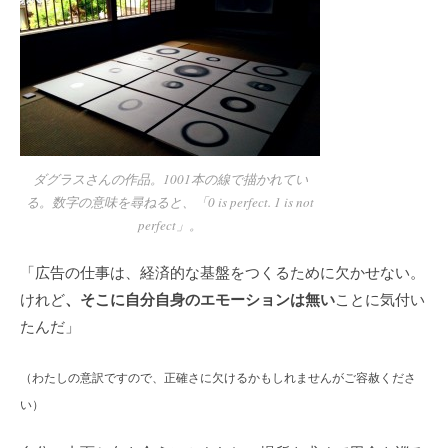
ダグラスさんの作品。1001本の線で描かれてい
る。数字の意味を尋ねると、「0 is perfect. 1 is not
perfect」。
「広告の仕事は、経済的な基盤をつくるために欠かせない。
、そこに自分自身のエモーションは無い
けれど
ことに気付い
たんだ」
（わたしの意訳ですので、正確さに欠けるかもしれませんがご容赦くださ
い）