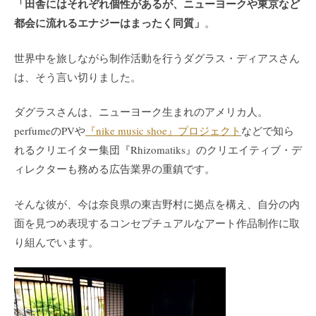
「田舎にはそれぞれ個性があるが、ニューヨークや東京など
都会に流れるエナジーはまったく同質」
。
世界中を旅しながら制作活動を行うダグラス・ディアスさん
は、そう言い切りました。
ダグラスさんは、ニューヨーク生まれのアメリカ人。
perfumeのPVや
『nike music shoe』プロジェクト
などで知ら
れるクリエイター集団『Rhizomatiks』のクリエイティブ・デ
ィレクターも務める広告業界の重鎮です。
そんな彼が、今は奈良県の東吉野村に拠点を構え、自分の内
面を見つめ表現するコンセプチュアルなアート作品制作に取
り組んでいます。