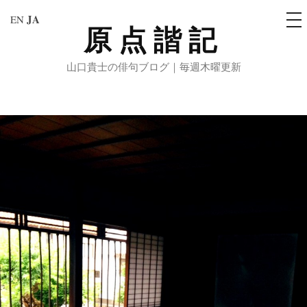
メ
JA
EN
ニ
原点諧記
コ
ュ
ー
ン
山口貴士の俳句ブログ｜毎週木曜更新
テ
ン
ツ
へ
ス
キ
ッ
プ