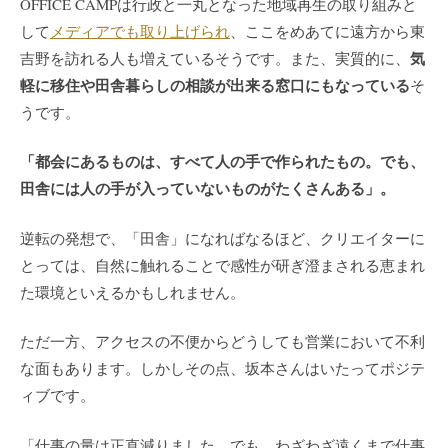
OFFICE CAMPは行政と一丸となった地域再生の取り組みと
して
メディアでも取り上げられ
、ここをめあてに遠方から東
気
吉野を訪れる人も増えているそうです。また、実質的に、
軽に移住や田舎暮らしの相談が出来る窓口にもなっている
そ
うです。
「都会にあるものは、すべて人の手で作られたもの。でも、
田舎には人の手が入っていないものがたくさんある」。
逆転の発想で、「田舎」になればなるほど、クリエイターに
とっては、自然に触れることで感性が研ぎ澄まされる恵まれ
た環境といえるかもしれません。
ただ一方、アクセスの不便からどうしても営業において不利
な面もあります。しかしその点、坂本さんはいたってポジテ
ィブです。
「仕事の量は正直減りました。でも、わざわざ遠くまで仕事