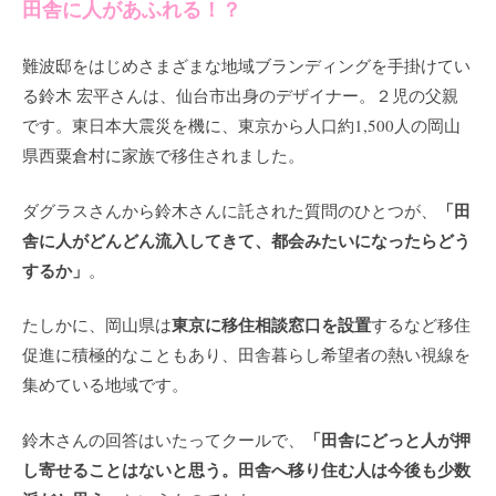
田舎に人があふれる！？
難波邸をはじめさまざまな地域ブランディングを手掛けてい
る鈴木 宏平さんは、仙台市出身のデザイナー。２児の父親
です。東日本大震災を機に、東京から人口約1,500人の岡山
県西粟倉村に家族で移住されました。
「田
ダグラスさんから鈴木さんに託された質問のひとつが、
舎に人がどんどん流入してきて、都会みたいになったらどう
するか」
。
東京に移住相談窓口を設置
たしかに、岡山県は
するなど移住
促進に積極的なこともあり、田舎暮らし希望者の熱い視線を
集めている地域です。
「田舎にどっと人が押
鈴木さんの回答はいたってクールで、
し寄せることはないと思う。田舎へ移り住む人は今後も少数