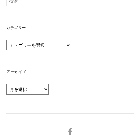
索:
カテゴリー
カ
テ
ゴ
リ
ー
アーカイブ
ア
ー
カ
イ
ブ
メ
ニ