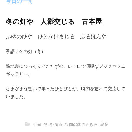
今日の一句
冬の灯や 人影交じる 古本屋
ふゆのひや ひとかげまじる ふるほんや
季語：冬の灯（冬）
路地裏にひっそりとたたずむ、レトロで洒脱なブックカフェ
ギャラリー。
さまざまな想いで集ったひとびとが、時間を忘れて交流して
いました。
俳句
,
冬
,
姫路市
,
谷間の家さんきら
,
農業