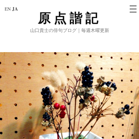
メ
JA
EN
ニ
原点諧記
コ
ュ
ー
ン
山口貴士の俳句ブログ｜毎週木曜更新
テ
ン
ツ
へ
ス
キ
ッ
プ