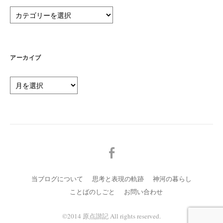
カ
テ
ゴ
リ
ー
アーカイブ
ア
ー
カ
イ
ブ
メ
ニ
ュ
当ブログについて
思考と表現の軌跡
神河の暮らし
ー
ことばのしごと
お問い合わせ
項
目
©️2014 原点諧記 All rights reserved.