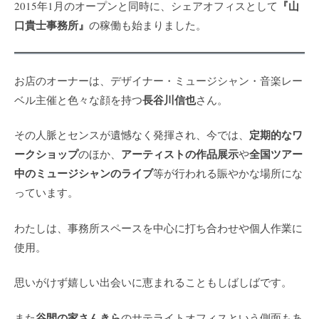
『山
2015年1月のオープンと同時に、シェアオフィスとして
口貴士事務所』
の稼働も始まりました。
お店のオーナーは、デザイナー・ミュージシャン・音楽レー
長谷川信也
ベル主催と色々な顔を持つ
さん。
定期的なワ
その人脈とセンスが遺憾なく発揮され、今では、
ークショップ
アーティストの作品展示
全国ツアー
のほか、
や
中のミュージシャンのライブ
等が行われる賑やかな場所にな
っています。
わたしは、事務所スペースを中心に打ち合わせや個人作業に
使用。
思いがけず嬉しい出会いに恵まれることもしばしばです。
谷間の家さんきら
また
のサテライトオフィスという側面もあ