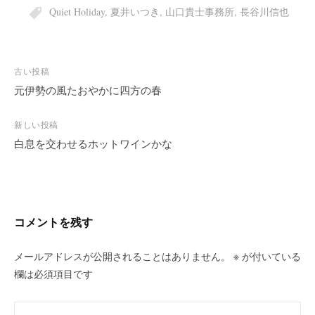
Quiet Holiday
,
夏井いつき
,
山口貴士事務所
,
長谷川信也
投
古い投稿
稿
元伊勢の風たおやかに四方の春
ナ
ビ
新しい投稿
白息を交わせるホットワインかな
ゲ
ー
シ
ョ
ン
コメントを残す
メールアドレスが公開されることはありません。
※
が付いている
欄は必須項目です