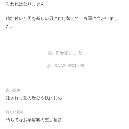
らわねばなりません。
錆び付いた刃を新しい刃に付け替えて、農園に向かいまし
た。
田舎暮らし
,
秋
KAAZ
,
草刈り機
投
古い投稿
稿
託されし墓の歴史や秋はじめ
ナ
ビ
新しい投稿
朽ちてなお卒塔婆の重し墓参
ゲ
ー