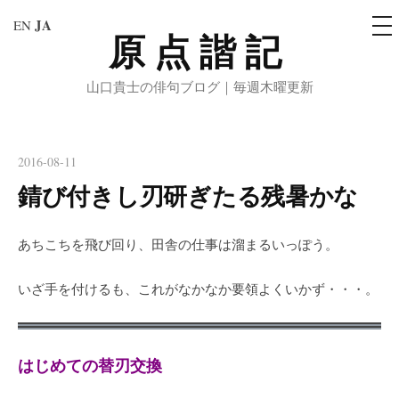
メ
JA
EN
ニ
原点諧記
コ
ュ
ー
ン
山口貴士の俳句ブログ｜毎週木曜更新
テ
ン
ツ
へ
2016-08-11
ス
錆び付きし刃研ぎたる残暑かな
キ
ッ
あちこちを飛び回り、田舎の仕事は溜まるいっぽう。
プ
いざ手を付けるも、これがなかなか要領よくいかず・・・。
はじめての替刃交換