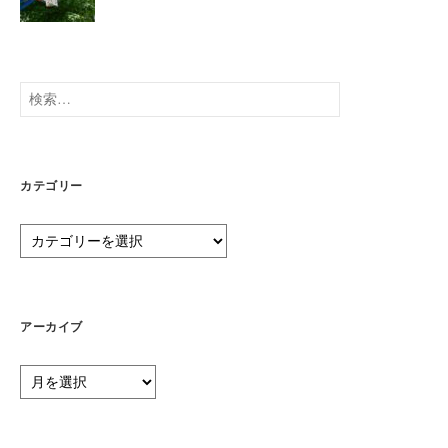
検
索:
カテゴリー
カ
テ
ゴ
リ
ー
アーカイブ
ア
ー
カ
イ