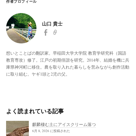
作者プロフィール
山口 貴士
想いとことばの翻訳家。早稲田大学大学院 教育学研究科（国語
教育専攻）修了。江戸の初期俳諧を研究。2014年、結婚を機に兵
庫県神河町に移住。農を取り入れた暮らしを営みながら創作活動
に取り組む。ヤギ1頭と2児の父。
よく読まれている記事
麒麟棲む土にアイスクリーム落つ
6月 8, 2026 に投稿された