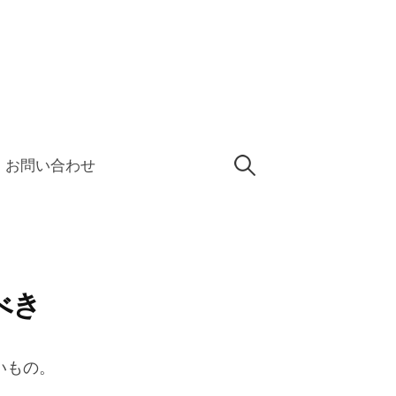
検
お問い合わせ
索:
べき
いもの。