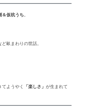
測＆仮杭うち
。
など畝まわりの世話。
。
「楽しさ」
きてようやく
が生まれて