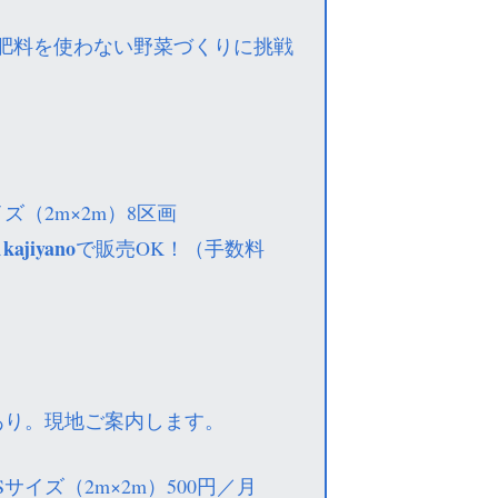
肥料を使わない野菜づくりに挑戦
ズ（2m×2m）8区画
kajiyano
ス
で販売OK！（手数料
）
あり。現地ご案内します。
Sサイズ（2m×2m）500円／月