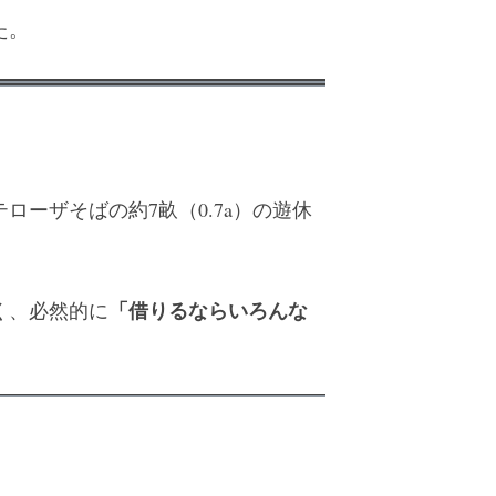
た。
ーザそばの約7畝（0.7a）の遊休
「借りるならいろんな
く、必然的に
。