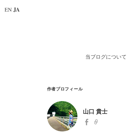
JA
EN
コ
ン
テ
ン
当ブログについて
ツ
へ
ス
キ
作者プロフィール
ッ
プ
山口 貴士