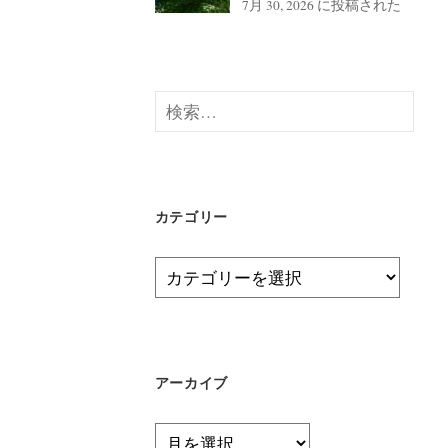
7月 30, 2026 に投稿された
検
索:
カテゴリー
カ
テ
ゴ
リ
ー
アーカイブ
ア