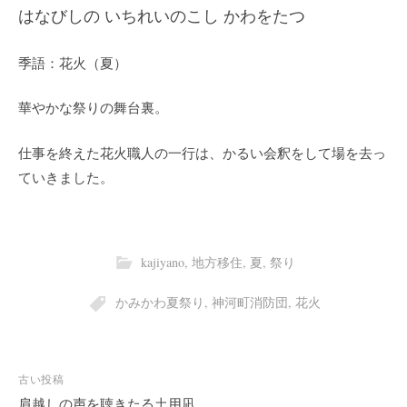
仕事を終えた花火職人の一行は、かるい会釈をして場を去っ
ていきました。
kajiyano
,
地方移住
,
夏
,
祭り
かみかわ夏祭り
,
神河町消防団
,
花火
投
古い投稿
稿
肩越しの声を聴きたる土用凪
ナ
ビ
新しい投稿
映写機の照らす埃や秋に入る
ゲ
ー
シ
ョ