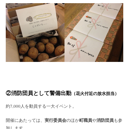
②消防団員として警備出動
（花火付近の放水担当）
約7,000人を動員する一大イベント。
実行委員会
町職員
消防団員
開催にあたっては、
のほか
や
も参
加します。