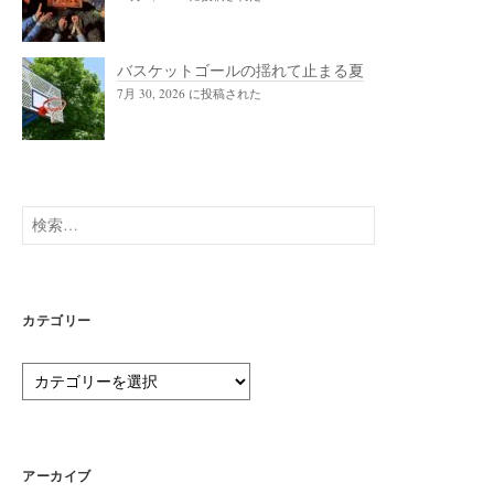
検
索:
カテゴリー
カ
テ
ゴ
リ
ー
アーカイブ
ア
ー
カ
イ
ブ