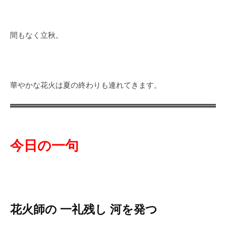
華やかな花火は夏の終わりも連れてきます。
今日の一句
花火師の 一礼残し 河を発つ
はなびしの いちれいのこし かわをたつ
季語：花火（夏）
華やかな祭りの舞台裏。