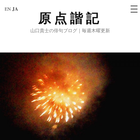
メ
JA
EN
ニ
原点諧記
コ
ュ
ー
ン
山口貴士の俳句ブログ｜毎週木曜更新
テ
ン
ツ
へ
ス
キ
ッ
プ