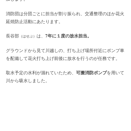
消防団は分団ごとに担当が割り振られ、交通整理のほか花火
延焼防止活動にあたります。
7年に１度の放水担当。
長谷部
は、
（はせぶ）
グラウンドから見て川越しの、打ち上げ場所付近にポンプ車
を配備して花火打ち上げ前後に放水を行うのが任務です。
可搬消防ポンプ
取水予定の水利が涸れていたため、
を用いて
川から吸水しました。
こういったタイプの機械です。
花火の発火場所からほど近い場所に待機するため緊張感があ
りましたが、間近に見る花火は迫力満点。