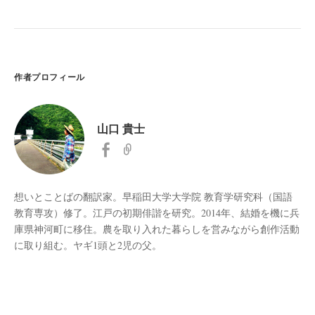
山口 貴士
想いとことばの翻訳家。早稲田大学大学院 教育学研究科（国語
教育専攻）修了。江戸の初期俳諧を研究。2014年、結婚を機に兵
庫県神河町に移住。農を取り入れた暮らしを営みながら創作活動
に取り組む。ヤギ1頭と2児の父。
よく読まれている記事
麒麟棲む土にアイスクリーム落つ
6月 8, 2026 に投稿された
スマートフォン置けば掌涼しくて