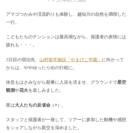
アマゴつかみや渓流釣りも体験し、越知川の自然を満喫した
一行。
こどもたちのテンションは最高潮ながら、保護者の表情には
疲れも・・・。
2日目の宿泊先、
山村留学施設「やまびこ学園」
に向かって
からは、ややゆったりめの行程に。
星空
休息もはさみながら順番に入浴を済ませ、グラウンドで
観測
花火
や
を楽しみました。
大人たちの反省会
夜は
。
（？）
スタッフと保護者が一座して、ツアーに参加した動機や感想
をシェアしながら親交を深めました。