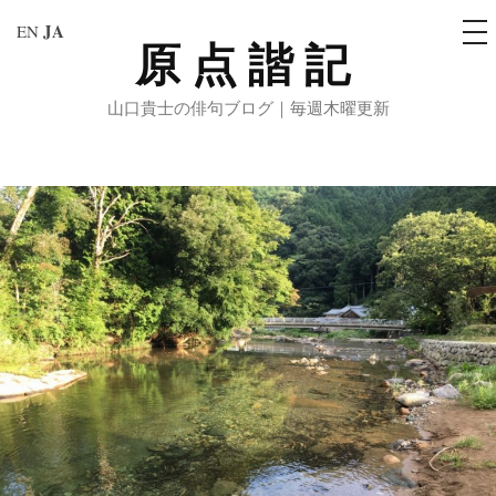
メ
JA
EN
ニ
原点諧記
コ
ュ
ー
ン
山口貴士の俳句ブログ｜毎週木曜更新
テ
ン
ツ
へ
ス
キ
ッ
プ