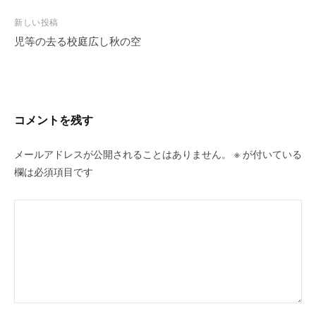
ナ
ビ
新しい投稿
児等の去る校庭広し秋の空
ゲ
ー
シ
ョ
ン
コメントを残す
メールアドレスが公開されることはありません。
※
が付いている
欄は必須項目です