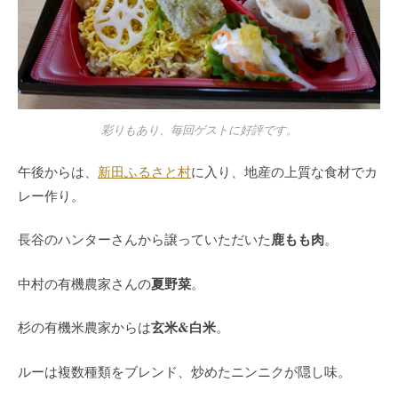
彩りもあり、毎回ゲストに好評です。
午後からは、
新田ふるさと村
に入り、地産の上質な食材でカ
レー作り。
鹿もも肉
長谷のハンターさんから譲っていただいた
。
夏野菜
中村の有機農家さんの
。
玄米&白米
杉の有機米農家からは
。
ルーは複数種類をブレンド、炒めたニンニクが隠し味。