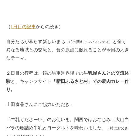
（
1日目の記事
からの続き）
自分たちが暮らす新しいまち
と全く
（柏の葉キャンパスシティ）
異なる地域との交流と、食の原点に触れることが今回の大き
なテーマ。
牛乳屋さんとの交流体
２日目の行程は、銀の馬車道界隈での
験
「新田ふるさと村」での鹿肉カレー作
と、キャンプサイト
り。
上田食品さんにご協力いただき、
「牛乳くださーい」のお使いを。関西ではおなじみ、大山白
バラの瓶詰め牛乳とヨーグルトを味わいました。
（特にお父さ
んがたに好評でした！）