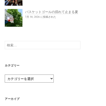
バスケットゴールの揺れて止まる夏
7月 30, 2026 に投稿された
検
索:
カテゴリー
カ
テ
ゴ
リ
ー
アーカイブ