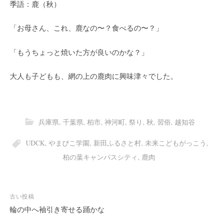
季語：鹿（秋）
「お母さん、これ、鹿なの〜？食べるの〜？」
「もうちょっと焼いた方が良いのかな？」
大人も子どもも、網の上の鹿肉に興味津々でした。
兵庫県
,
千葉県
,
柏市
,
神河町
,
祭り
,
秋
,
習俗
,
越知谷
UDCK
,
やまびこ学園
,
新田ふるさと村
,
未来こどもがっこう
,
柏の葉キャンパスシティ
,
鹿肉
投
古い投稿
稿
輪の中へ袖引き寄せる踊かな