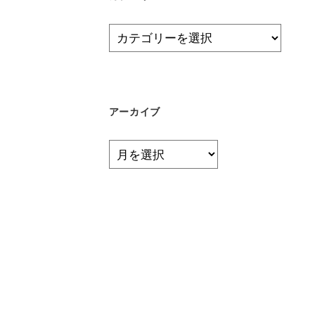
カ
テ
ゴ
リ
ー
アーカイブ
ア
ー
カ
イ
ブ