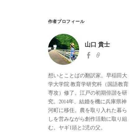
作者プロフィール
山口 貴士
想いとことばの翻訳家。早稲田大
学大学院 教育学研究科（国語教育
専攻）修了。江戸の初期俳諧を研
究。2014年、結婚を機に兵庫県神
河町に移住。農を取り入れた暮ら
しを営みながら創作活動に取り組
む。ヤギ1頭と2児の父。