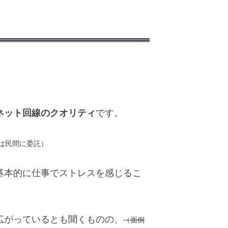
。
ネット回線のクオリティ
です。
は民間に委託）
基本的に仕事でストレスを感じるこ
広がっているとも聞くものの、
（面倒