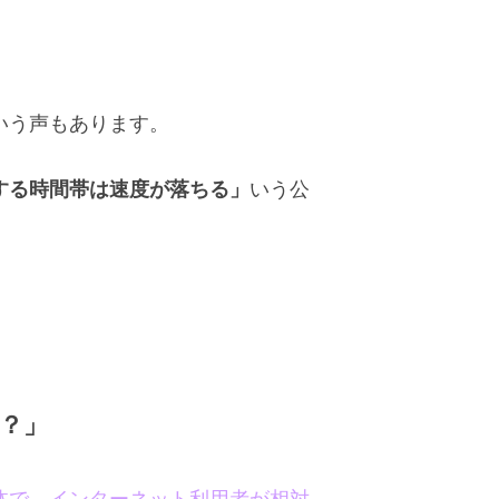
」
いう声もあります。
する時間帯は速度が落ちる」
いう公
？」
体で、インターネット利用者が相対