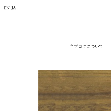
JA
EN
コ
ン
テ
ン
当ブログについて
ツ
へ
ス
キ
ッ
プ