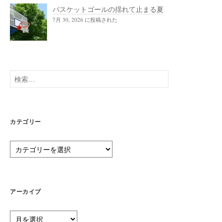
バスケットゴールの揺れて止まる夏
7月 30, 2026 に投稿された
検
索:
カテゴリー
カ
テ
ゴ
リ
ー
アーカイブ
ア