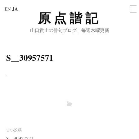
メ
JA
EN
ニ
原点諧記
コ
ュ
ー
ン
山口貴士の俳句ブログ｜毎週木曜更新
テ
ン
ツ
S__30957571
へ
ス
キ
ッ
プ
投
古い投稿
稿
S__30957571