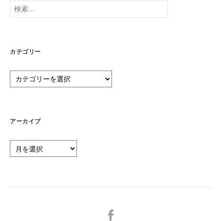
検
索:
カテゴリー
カ
テ
ゴ
リ
ー
アーカイブ
ア
ー
カ
イ
ブ
メ