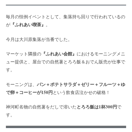
毎月の恒例イベントとして、集落持ち回りで行われているの
『ふれあい喫茶』
が
。
今月は大川原集落が当番でした。
『ふれあい会館』
マーケット隣接の
におけるモーニングメニ
ュー提供と、屋台での自然薯とろろ飯＆おでん販売が仕事で
す。
パン＋ポテトサラダ＋ゼリー＋フルーツ＋ゆ
モーニングは、
で卵＋コーヒーが150円
という飲食店泣かせの破格！
とろろ飯は1杯300円
神河町名物の自然薯をだしで溶いた
で
す。