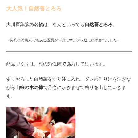
大人気！自然薯とろろ
自然薯とろろ
大川原集落の名物は、なんといっても
。
（契約出荷農家でもある区長が12月にサンテレビに出演されました）
商品づくりは、村の男性陣で協力して行います。
すりおろした自然薯をすり鉢に入れ、ダシの割り汁を注ぎな
山椒の木の棒
がら
で丹念にかきまぜて粘りを出していきま
す。