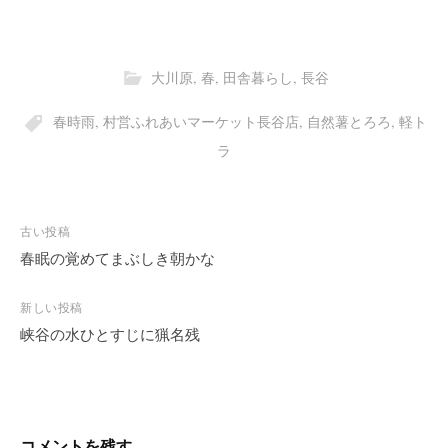
大川原
,
春
,
田舎暮らし
,
長谷
春時雨
,
村営ふれあいマーケット長谷店
,
自然薯とろろ
,
軽ト
ラ
投
古い投稿
稿
春眠の覚めてまぶしき朝かな
ナ
ビ
新しい投稿
峡谷の水ひとすじに猟名残
ゲ
ー
シ
ョ
ン
コメントを残す