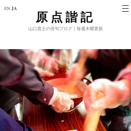
メ
JA
EN
ニ
原点諧記
コ
ュ
ー
ン
山口貴士の俳句ブログ｜毎週木曜更新
テ
ン
ツ
へ
ス
キ
ッ
プ