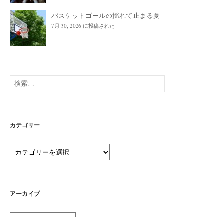
バスケットゴールの揺れて止まる夏
7月 30, 2026 に投稿された
検
索:
カテゴリー
カ
テ
ゴ
リ
ー
アーカイブ