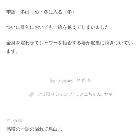
季語：冬はじめ・冬に入る（冬）
ついに俳句においても一線を越えてしまいました。
全身を震わせてシャワーを拒否する姿が脳裏に焼きついてい
ます。
kajiyano
,
ヤギ
,
冬
ノミ取りシャンプー
,
メエちゃん
,
ヤギ
投
古い投稿
稿
感嘆の一語の漏れて息白し
ナ