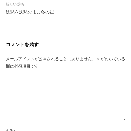
ビ
新しい投稿
沈黙を沈黙のまま冬の星
ゲ
ー
シ
ョ
ン
コメントを残す
メールアドレスが公開されることはありません。
※
が付いている
欄は必須項目です
名前
※