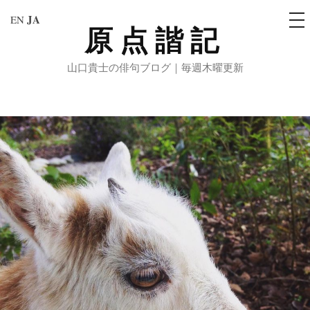
メ
JA
EN
ニ
原点諧記
コ
ュ
ー
ン
山口貴士の俳句ブログ｜毎週木曜更新
テ
ン
ツ
へ
ス
キ
ッ
プ