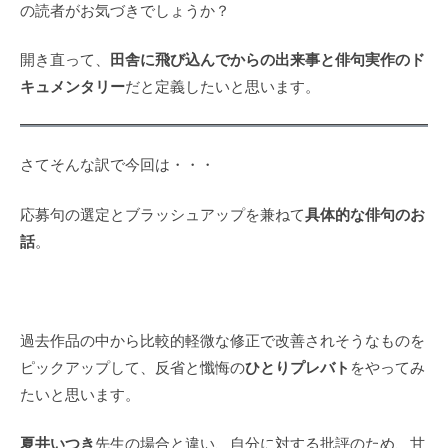
の読者がお気づきでしょうか？
田舎に飛び込んでからの出来事と俳句実作のド
開き直って、
キュメンタリー
だと定義したいと思います。
さてそんな訳で今回は・・・
具体的な俳句のお
応募句の選定とブラッシュアップを兼ねて
話
。
過去作品の中から比較的軽微な修正で改善されそうなものを
ひとりプレバト
ピックアップして、反省と懺悔の
をやってみ
たいと思います。
夏井いつき
先生の場合と違い、自分に対する批評のため、甘