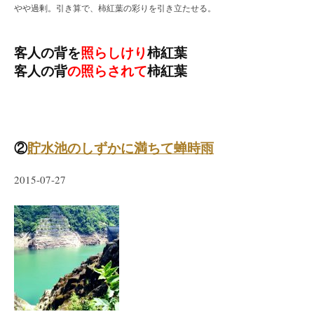
やや過剰。引き算で、柿紅葉の彩りを引き立たせる。
客人の背を
照らしけり
柿紅葉
客人の背
の照らされて
柿紅葉
②
貯水池のしずかに満ちて蝉時雨
2015-07-27