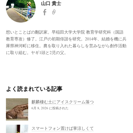
山口 貴士
想いとことばの翻訳家。早稲田大学大学院 教育学研究科（国語
教育専攻）修了。江戸の初期俳諧を研究。2014年、結婚を機に兵
庫県神河町に移住。農を取り入れた暮らしを営みながら創作活動
に取り組む。ヤギ1頭と2児の父。
よく読まれている記事
麒麟棲む土にアイスクリーム落つ
6月 8, 2026 に投稿された
スマートフォン置けば掌涼しくて