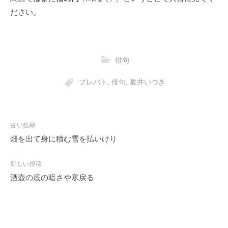
ださい。
俳句
プレバト
,
俳句
,
夏井いつき
投
古い投稿
稿
畑を出て身に積む雪を払いけり
ナ
ビ
新しい投稿
酒壺の底の暗さや寒戻る
ゲ
ー
シ
ョ