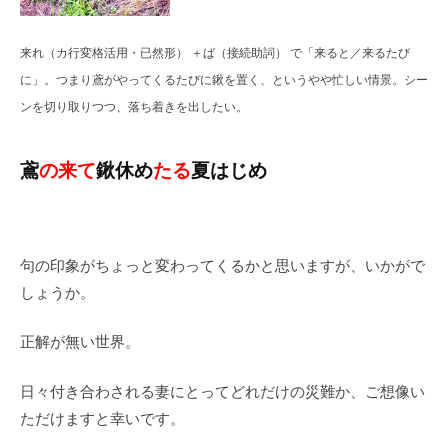
来れ
（カ行変格活用・已然形） ＋
ば
（接続助詞） で「来ると／来るたび
に」。つまり鳶がやってくるたびに鍬を置く、というやや忙しい情景。シー
ンを切り取りつつ、落ち着きを出したい。
鳶
の来て
鍬休め
たる
夏はじめ
句の印象がちょっと変わってくるかと思いますが、いかがで
しょうか。
正解が無い世界。
日々付き合わされる妻にとってどれだけの災難か、ご想像い
ただけますと幸いです。