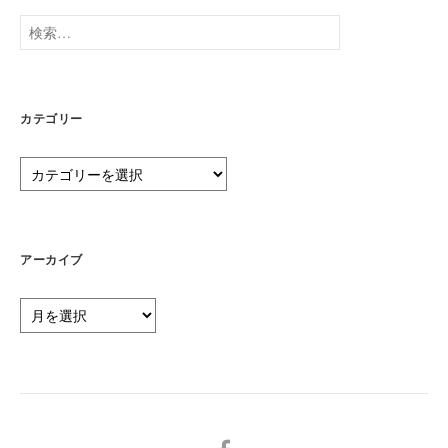
検
索:
カテゴリー
カ
テ
ゴ
リ
ー
アーカイブ
ア
ー
カ
イ
ブ