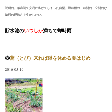
説明的。形容詞で安易に逃げてしまった典型。蝉時雨の、時間的・空間的な
輪郭の曖昧さを生かしたい。
貯水池の
いつしか
満ちて蝉時雨
③
鳶（とび）来れば鍬を休める夏はじめ
2016-05-19