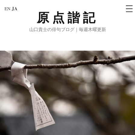
メ
JA
EN
ニ
原点諧記
コ
ュ
ー
ン
山口貴士の俳句ブログ｜毎週木曜更新
テ
ン
ツ
へ
ス
キ
ッ
プ