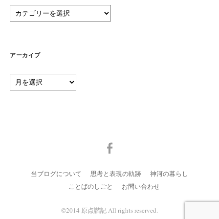
カ
テ
ゴ
リ
ー
アーカイブ
ア
ー
カ
イ
ブ
メ
ニ
ュ
当ブログについて
思考と表現の軌跡
神河の暮らし
ー
ことばのしごと
お問い合わせ
項
目
©️2014 原点諧記 All rights reserved.