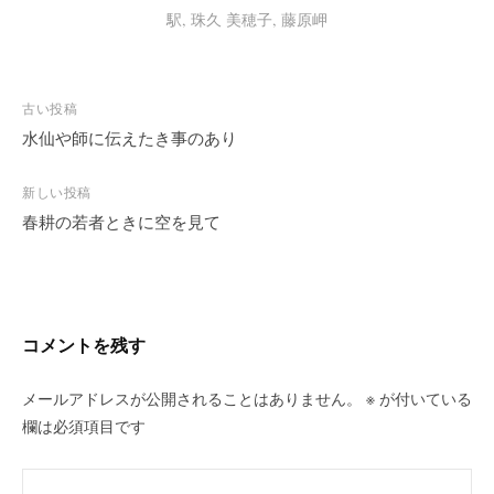
駅
,
珠久 美穂子
,
藤原岬
投
古い投稿
稿
水仙や師に伝えたき事のあり
ナ
ビ
新しい投稿
春耕の若者ときに空を見て
ゲ
ー
シ
ョ
ン
コメントを残す
メールアドレスが公開されることはありません。
※
が付いている
欄は必須項目です