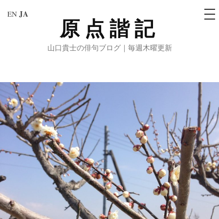
メ
JA
EN
ニ
原点諧記
コ
ュ
ー
ン
山口貴士の俳句ブログ｜毎週木曜更新
テ
ン
ツ
へ
ス
キ
ッ
プ