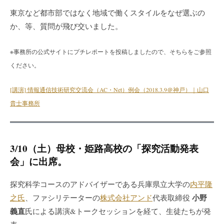
東京など都市部ではなく地域で働くスタイルをなぜ選ぶの
か、等、質問が飛び交いました。
※事務所の公式サイトにプチレポートを投稿しましたので、そちらをご参照
ください。
[講演] 情報通信技術研究交流会（AC・Net）例会（2018.3.9＠神戸）｜山口
貴士事務所
3/10（土）母校・姫路高校の「探究活動発表
会」に出席。
探究科学コースのアドバイザーである兵庫県立大学の
内平隆
小野
之氏
、ファシリテーターの
株式会社アンド
代表取締役
義直
氏による講演&トークセッションを経て、生徒たちが発