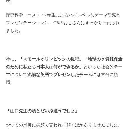
表。
探究科学コース１・2年生によるハイレベルなテーマ研究と
プレゼンテーションに、OBのおじさんはすっかり圧倒され
ました。
「スモールオリンピックの提唱」「地球の水資源保全
特に、
のために私たち日本人は何ができるか」
といった社会的テー
流暢な英語でプレゼン
マについて
したチームには本当に脱
帽。
「山口先生の頃とだいぶ違うでしょ」
かつての恩師に笑顔で言われ、頷くほかありませんでした。