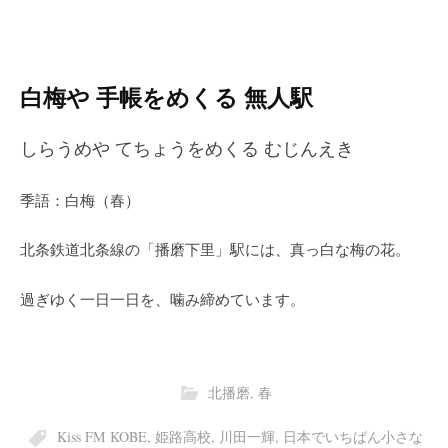
白梅や 手帳をめくる 無人駅
しらうめや てちょうをめくる むじんえき
季語：白梅（春）
北条鉄道北条線の「播磨下里」駅には、真っ白な梅の花。
過ぎゆく一日一日を、噛み締めています。
北播磨
,
春
Kiss FM KOBE
,
姫路高校
,
川田一輝
,
日本でいちばん小さな