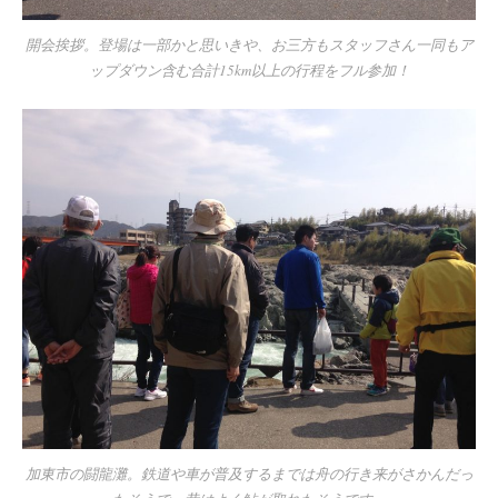
開会挨拶。登場は一部かと思いきや、お三方もスタッフさん一同もア
ップダウン含む合計15km以上の行程をフル参加！
加東市の闘龍灘。鉄道や車が普及するまでは舟の行き来がさかんだっ