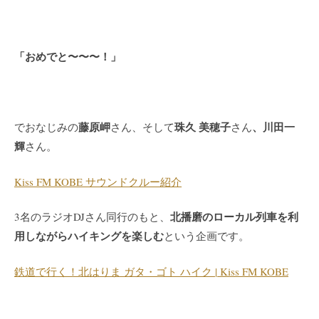
「おめでと〜〜〜！」
藤原岬
珠久 美穂子
、
川田一
でおなじみの
さん、そして
さん
輝
さん。
Kiss FM KOBE サウンドクルー紹介
北播磨のローカル列車を利
3名のラジオDJさん同行のもと、
用しながらハイキングを楽しむ
という企画です。
鉄道で行く！北はりま ガタ・ゴト ハイク | Kiss FM KOBE