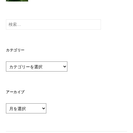
検
索:
カテゴリー
カ
テ
ゴ
リ
ー
アーカイブ
ア
ー
カ
イ