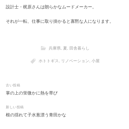
設計士・梶原さんは朗らかなムードメーカー。
それが一転、仕事に取り掛かると寡黙な人になります。
兵庫県
,
夏
,
田舎暮らし
ホトトギス
,
リノベーション
,
小屋
投
古い投稿
稿
掌の上の蛍微かに熱を帯び
ナ
ビ
新しい投稿
根の揺れて子水葱漂う青田かな
ゲ
ー