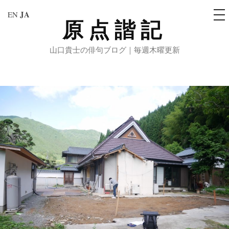
メ
JA
EN
ニ
原点諧記
コ
ュ
ー
ン
山口貴士の俳句ブログ｜毎週木曜更新
テ
ン
ツ
へ
ス
キ
ッ
プ