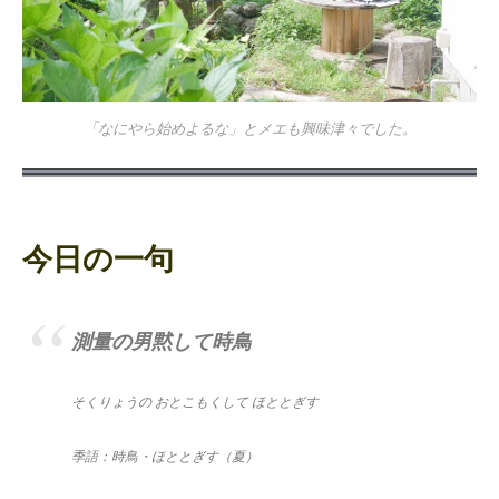
「なにやら始めよるな」とメエも興味津々でした。
今日の一句
測量の男黙して時鳥
そくりょうの おとこもくして ほととぎす
季語：時鳥・ほととぎす
（夏）