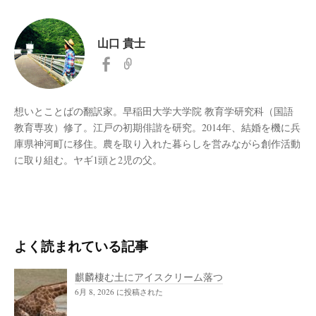
山口 貴士
想いとことばの翻訳家。早稲田大学大学院 教育学研究科（国語
教育専攻）修了。江戸の初期俳諧を研究。2014年、結婚を機に兵
庫県神河町に移住。農を取り入れた暮らしを営みながら創作活動
に取り組む。ヤギ1頭と2児の父。
よく読まれている記事
麒麟棲む土にアイスクリーム落つ
6月 8, 2026 に投稿された