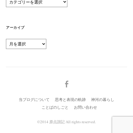
テ
ゴ
リ
ー
アーカイブ
ア
ー
カ
イ
ブ
メ
ニ
ュ
当ブログについて
思考と表現の軌跡
神河の暮らし
ー
ことばのしごと
お問い合わせ
項
目
©️2014 原点諧記 All rights reserved.