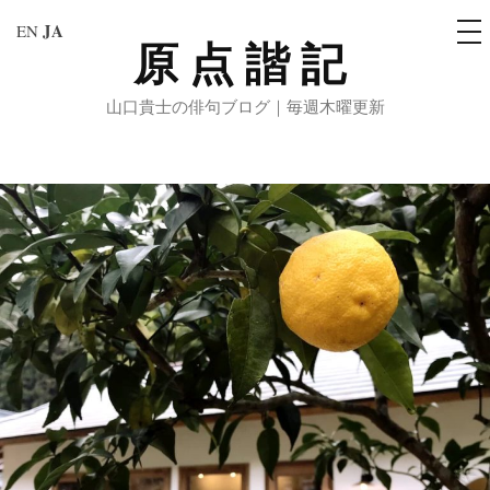
メ
JA
EN
ニ
原点諧記
コ
ュ
ー
ン
山口貴士の俳句ブログ｜毎週木曜更新
テ
ン
ツ
へ
ス
キ
ッ
プ