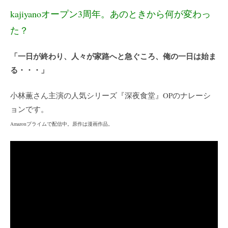
kajiyanoオープン3周年。あのときから何が変わっ
た？
「一日が終わり、人々が家路へと急ぐころ、俺の一日は始ま
る・・・」
小林薫さん主演の人気シリーズ『深夜食堂』OPのナレーシ
ョンです。
Amazonプライムで配信中。原作は漫画作品。