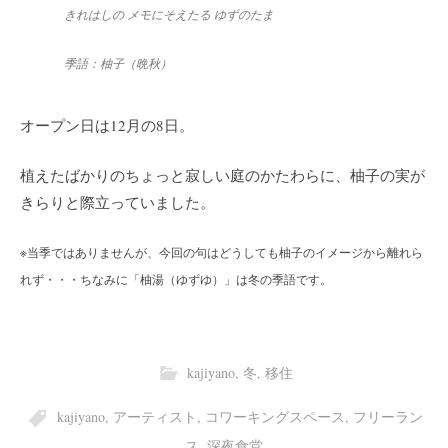
きれはしの メモにそえたる ゆずのたま
季語：柚子
（晩秋）
オープン日は12月の8日。
植えたばかりのちょっと寂しい庭のかたわらに、柚子の実が
きらりと際立っていました。
※当季ではありませんが、今回の句はどうしても柚子のイメージから離れら
れず・・・ちなみに「柚湯（ゆずゆ）」は冬の季語です。
kajiyano
,
冬
,
移住
kajiyano
,
アーティスト
,
コワーキングスペース
,
フリーラン
ス
,
深夜食堂