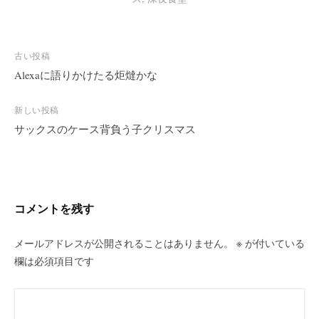
投
古い投稿
稿
Alexaに語りかけたる炬燵かな
ナ
ビ
新しい投稿
サックスのケース背負う子クリスマス
ゲ
ー
シ
ョ
ン
コメントを残す
メールアドレスが公開されることはありません。
※
が付いている
欄は必須項目です