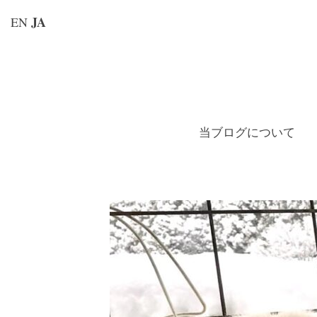
JA
EN
コ
ン
テ
ン
当ブログについて
ツ
へ
ス
キ
ッ
プ