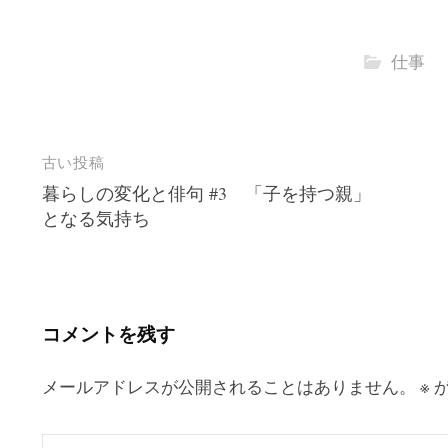
仕事
投
古い投稿
暮らしの変化と俳句 #3 「子を持つ親」
稿
となる気持ち
ナ
ビ
ゲ
ー
コメントを残す
シ
ョ
メールアドレスが公開されることはありません。
※
が
ン