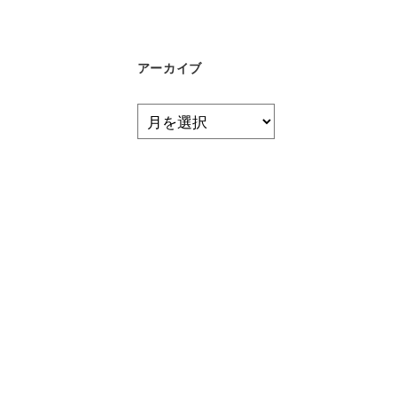
ゴ
リ
ー
アーカイブ
ア
ー
カ
イ
ブ