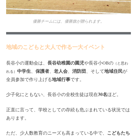
優勝チームには、優勝旗が贈られます。
地域のこどもと大人で作る一大イベント
長谷幼稚園の園児
長谷小の運動会は、
や長谷小OBの
（と思わ
中学生
保護者
老人会
消防団
地域住民
、
、
、
、そして
が
れる）
地域行事
全員参加で作り上げる
です。
30名
少子化にともない、長谷小の全校生徒は現在
ほど。
正直に言って、学校としての存続も危ぶまれている状況では
あります。
こどもたち
ただ、少人数教育のニーズも高まっている中で、