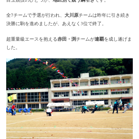
大川原
全7チームで予選が行われ、
チームは昨年に引き続き
決勝に駒を進めましたが、あえなく3位で終了。
赤田・渕
連覇
超重量級エースを抱える
チームが
を成し遂げま
した。