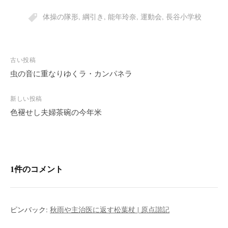
体操の隊形
,
綱引き
,
能年玲奈
,
運動会
,
長谷小学校
投
古い投稿
稿
虫の音に重なりゆくラ・カンパネラ
ナ
ビ
新しい投稿
色褪せし夫婦茶碗の今年米
ゲ
ー
シ
ョ
ン
1件のコメント
ピンバック:
秋雨や主治医に返す松葉杖 | 原点諧記