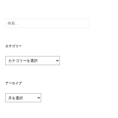
検
索:
カテゴリー
カ
テ
ゴ
リ
ー
アーカイブ
ア
ー
カ
イ