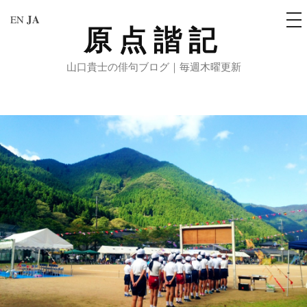
メ
JA
EN
ニ
原点諧記
コ
ュ
ー
ン
山口貴士の俳句ブログ｜毎週木曜更新
テ
ン
ツ
へ
ス
キ
ッ
プ