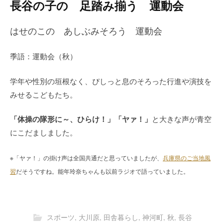
長谷の子の 足踏み揃う 運動会
はせのこの あしぶみそろう 運動会
季語：運動会（秋）
学年や性別の垣根なく、ぴしっと息のそろった行進や演技を
みせるこどもたち。
「体操の隊形に～、ひらけ！」「ヤァ！」
と大きな声が青空
にこだましました。
※「ヤァ！」の掛け声は全国共通だと思っていましたが、
兵庫県のご当地風
習
だそうですね。
能年玲奈ちゃんも以前ラジオで語っていました。
スポーツ
,
大川原
,
田舎暮らし
,
神河町
,
秋
,
長谷