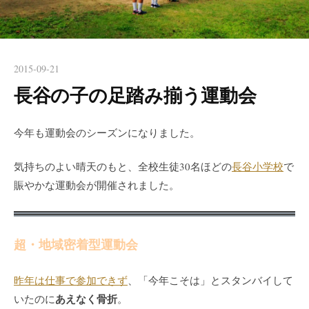
2015-09-21
長谷の子の足踏み揃う運動会
今年も運動会のシーズンになりました。
気持ちのよい晴天のもと、全校生徒30名ほどの
長谷小学校
で
賑やかな運動会が開催されました。
超・地域密着型運動会
昨年は仕事で参加できず
、「今年こそは」とスタンバイして
あえなく骨折
いたのに
。