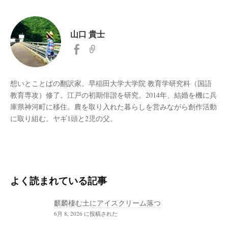
山口 貴士
想いとことばの翻訳家。早稲田大学大学院 教育学研究科（国語
教育専攻）修了。江戸の初期俳諧を研究。2014年、結婚を機に兵
庫県神河町に移住。農を取り入れた暮らしを営みながら創作活動
に取り組む。ヤギ1頭と2児の父。
よく読まれている記事
麒麟棲む土にアイスクリーム落つ
6月 8, 2026 に投稿された