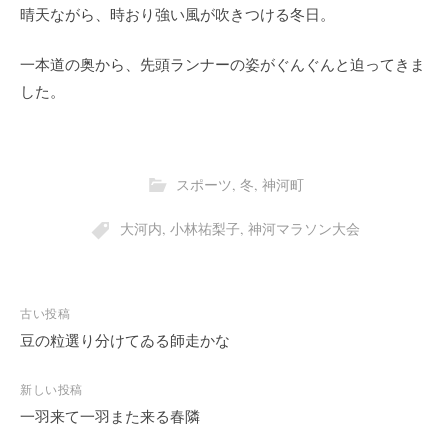
晴天ながら、時おり強い風が吹きつける冬日。
一本道の奥から、先頭ランナーの姿がぐんぐんと迫ってきま
した。
スポーツ
,
冬
,
神河町
大河内
,
小林祐梨子
,
神河マラソン大会
投
古い投稿
稿
豆の粒選り分けてゐる師走かな
ナ
ビ
新しい投稿
一羽来て一羽また来る春隣
ゲ
ー