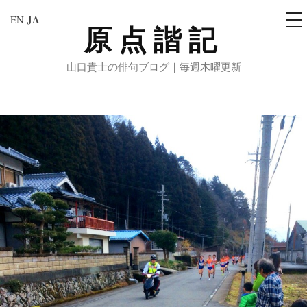
メ
JA
EN
ニ
原点諧記
コ
ュ
ー
ン
山口貴士の俳句ブログ｜毎週木曜更新
テ
ン
ツ
へ
ス
キ
ッ
プ