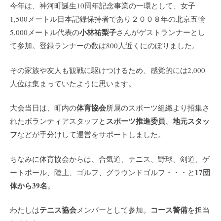
今年は、神河町誕生10周年記念事業の一環として、女子
1,500メートル日本記録保持者であり２００８年の北京五輪
小林祐梨子
5,000メートル代表の
さんがゲストランナーとし
て参加。登録ランナーの数は800人近くにのぼりました。
その家族や友人も観戦に駆けつけるため、感覚的には2,000
人位は集まっていたように思います。
体育協会
大会当日は、町内の
所属のスポーツ組織より招集さ
スポーツ推進委員
地元スタッ
れたボランティアスタッフと
、
フ
などが手分けして運営をサポートしました。
ちなみに体育協会からは、合気道、テニス、野球、剣道、ゲ
17団
ートボール、陸上、ゴルフ、グラウンドゴルフ・・・と
体から39名
。
テニス協会
コース警備
わたしは
メンバーとして参加。
を担当