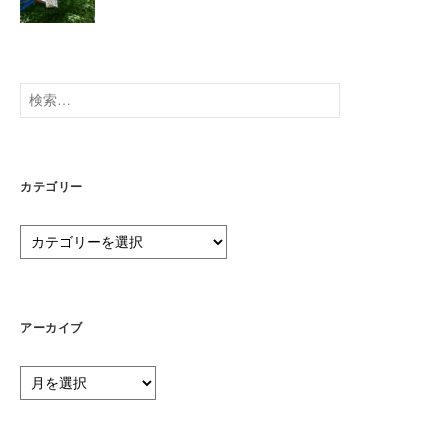
検
索:
カテゴリー
カ
テ
ゴ
リ
ー
アーカイブ
ア
ー
カ
イ