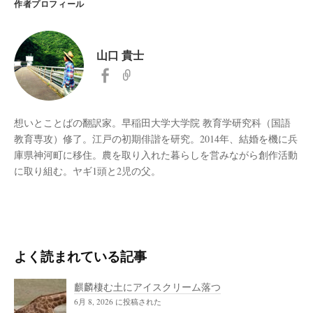
作者プロフィール
山口 貴士
想いとことばの翻訳家。早稲田大学大学院 教育学研究科（国語
教育専攻）修了。江戸の初期俳諧を研究。2014年、結婚を機に兵
庫県神河町に移住。農を取り入れた暮らしを営みながら創作活動
に取り組む。ヤギ1頭と2児の父。
よく読まれている記事
麒麟棲む土にアイスクリーム落つ
6月 8, 2026 に投稿された