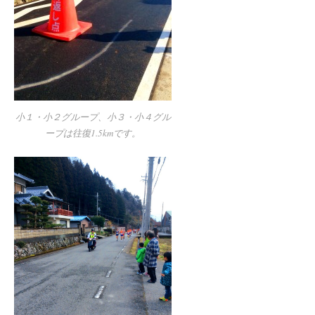
小１・小２グループ、小３・小４グル
ープは往復1.5kmです。