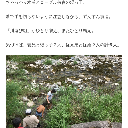
ちゃっかり水着とゴーグル持参の甥っ子。
葦で手を切らないように注意しながら、ずんずん前進。
「川遊び組」がひとり増え、またひとり増え。
計６人
気づけば、義兄と甥っ子２人、従兄弟と従姪２人の
。