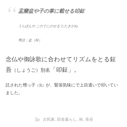
盂蘭盆や子の掌に載せる叩鉦
うらぼんや このてにのせる たたきがね
季語：盆（秋）
念仏や御詠歌に合わせてリズムをとる鉦
吾
「叩鉦」。
（しょうご）別名
託された甥っ子
が、緊張気味にで上目遣いで叩いてい
（兄）
ました。
古民家
,
田舎暮らし
,
秋
,
長谷