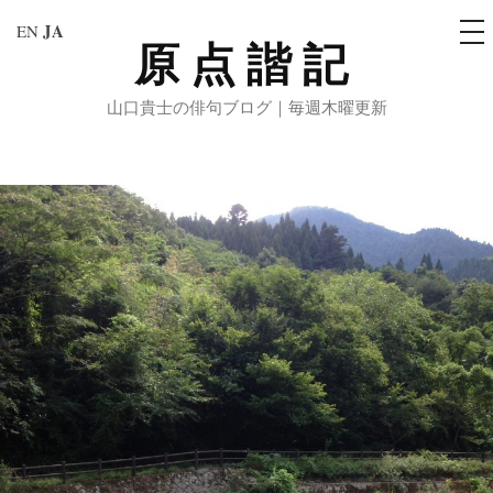
メ
JA
EN
ニ
原点諧記
コ
ュ
ー
ン
山口貴士の俳句ブログ｜毎週木曜更新
テ
ン
ツ
へ
ス
キ
ッ
プ