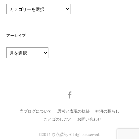
カ
テ
ゴ
リ
ー
アーカイブ
ア
ー
カ
イ
ブ
メ
ニ
ュ
当ブログについて
思考と表現の軌跡
神河の暮らし
ー
ことばのしごと
お問い合わせ
項
目
©️2014 原点諧記 All rights reserved.