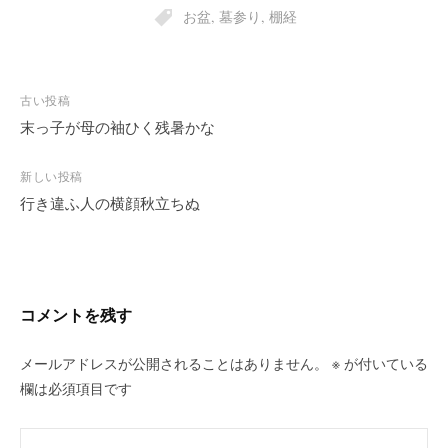
お盆
,
墓参り
,
棚経
投
古い投稿
稿
末っ子が母の袖ひく残暑かな
ナ
ビ
新しい投稿
行き違ふ人の横顔秋立ちぬ
ゲ
ー
シ
ョ
ン
コメントを残す
メールアドレスが公開されることはありません。
※
が付いている
欄は必須項目です