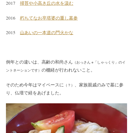
2017
掃苔や小高き丘の水を汲む
2016
朽ちてなお卒塔婆の重し墓参
2015
山あいの一本道の門火かな
例年との違いは、高齢の和尚さん
（おっさん ※「しゃっくり」のイ
の棚経が行われないこと。
ントネーションです）
そのため今年はマイペースに
、家族親戚のみで墓に参
（？）
り、仏壇で経をあげました。