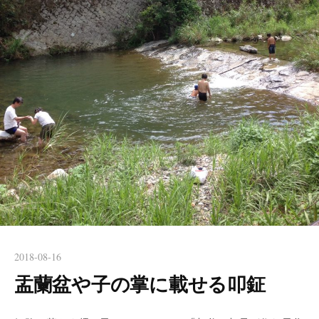
2018-08-16
盂蘭盆や子の掌に載せる叩鉦