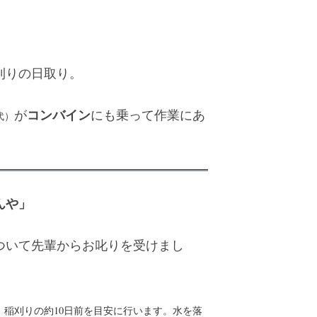
刈りの日取り。
コンバイン
が
にも乗って作業にあ
代）
んや」
ついて先輩からお叱りを受けまし
、稲刈りの約10日前を目安に行います。水を落