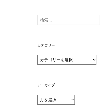
検
索:
カテゴリー
カ
テ
ゴ
リ
ー
アーカイブ
ア
ー