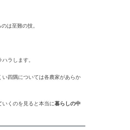
るのは至難の技。
ラハラします。
くい四隅については各農家があらか
暮らしの中
ていくのを見ると本当に