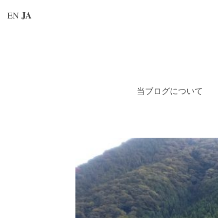
JA
EN
コ
ン
テ
ン
当ブログについて
ツ
へ
ス
キ
ッ
プ