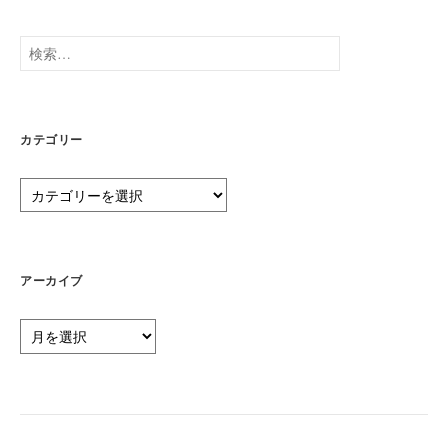
検
索:
カテゴリー
カ
テ
ゴ
リ
ー
アーカイブ
ア
ー
カ
イ
ブ