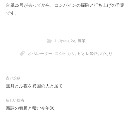
台風25号が去ってから、コンバインの掃除と打ち上げの予定
です。
kajiyano
,
秋
,
農業
オペレーター
,
コシヒカリ
,
ピオレ姫路
,
稲刈り
投
古い投稿
稿
無月とふ夜を異国の人と居て
ナ
ビ
新しい投稿
新調の看板と積む今年米
ゲ
ー
シ