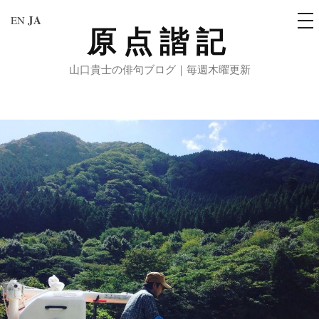
メ
JA
EN
ニ
原点諧記
コ
ュ
ー
ン
山口貴士の俳句ブログ｜毎週木曜更新
テ
ン
ツ
へ
ス
キ
ッ
プ