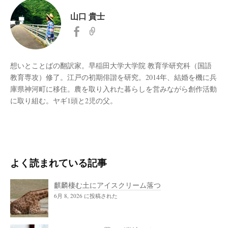
山口 貴士
想いとことばの翻訳家。早稲田大学大学院 教育学研究科（国語
教育専攻）修了。江戸の初期俳諧を研究。2014年、結婚を機に兵
庫県神河町に移住。農を取り入れた暮らしを営みながら創作活動
に取り組む。ヤギ1頭と2児の父。
よく読まれている記事
麒麟棲む土にアイスクリーム落つ
6月 8, 2026 に投稿された