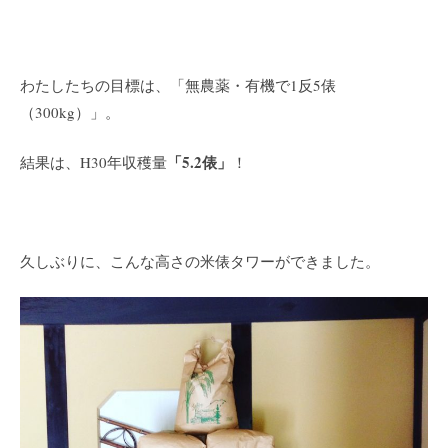
わたしたちの目標は、「無農薬・有機で1反5俵
（300kg）」。
「5.2俵」
結果は、H30年収穫量
！
久しぶりに、こんな高さの米俵タワーができました。