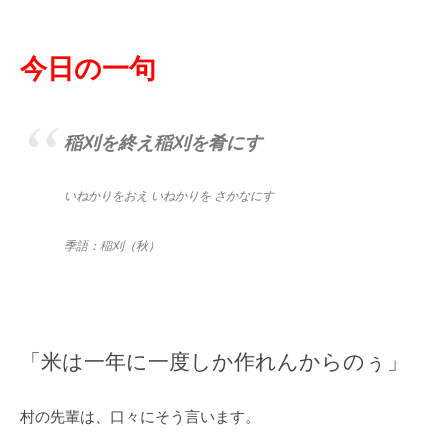
今日の一句
稲刈を終え稲刈を肴にす
いねかりをおえ いねかりを さかなにす
季語：稲刈（秋）
「米は一年に一度しか作れんからのぅ」
村の先輩は、口々にそう言います。