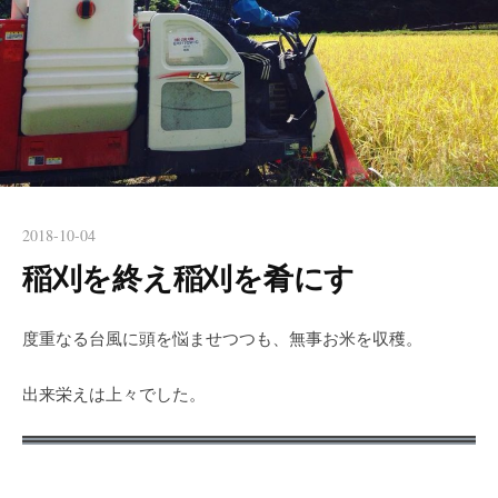
2018-10-04
稲刈を終え稲刈を肴にす
度重なる台風に頭を悩ませつつも、無事お米を収穫。
出来栄えは上々でした。