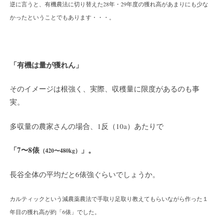
逆に言うと、有機農法に切り替えた28年・29年度の獲れ高があまりにも少な
かったということでもあります・・・。
「有機は量が獲れん」
そのイメージは根強く、実際、収穫量に限度があるのも事
実。
多収量の農家さんの場合、1反（10a）あたりで
「7〜8俵
」。
（420〜480kg）
長谷全体の平均だと6俵強ぐらいでしょうか。
カルティックという減農薬農法で手取り足取り教えてもらいながら作った１
年目の獲れ高が約「6俵」でした。